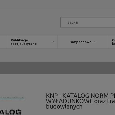
Publikacje
O
Bazy cenowe
specjalistyczne
k
KNP - KATALOG NORM 
WYŁADUNKOWE oraz tran
budowlanych