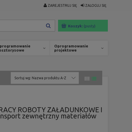
ZAREJESTRUJ SIĘ
ZALOGUJ SIĘ
Koszyk:
(pusty)
programowanie
Oprogramowanie
osztorysowe
projektowe
Sortuj wg:
Nazwa produktu A-Z
PRACY ROBOTY ZAŁADUNKOWE I
sport zewnętrzny materiałów