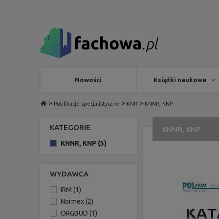
Nowości
Książki naukowe
»
»
»
Publikacje specjalistyczne
KNR
KNNR, KNP
KATEGORIE
KNNR, KNP
KNNR, KNP
(5)
WYDAWCA
IRM
(1)
Normex
(2)
ORGBUD
(1)