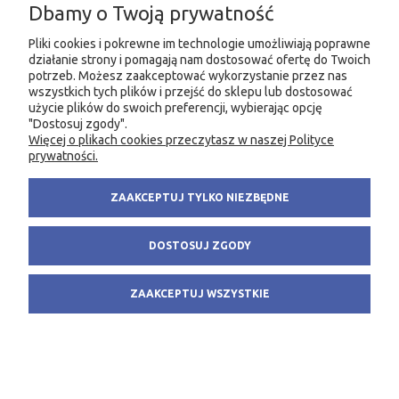
Dbamy o Twoją prywatność
MOJE KONTO
Pliki cookies i pokrewne im technologie umożliwiają poprawne
działanie strony i pomagają nam dostosować ofertę do Twoich
PRODUKTY
potrzeb. Możesz zaakceptować wykorzystanie przez nas
wszystkich tych plików i przejść do sklepu lub dostosować
użycie plików do swoich preferencji, wybierając opcję
"Dostosuj zgody".
Więcej o plikach cookies przeczytasz w naszej Polityce
KONTAKT
KSIĘGARNIA FACHOWA.PL
prywatności.
58 305 28 53
ul. Wodnika 44/3
ZAAKCEPTUJ TYLKO NIEZBĘDNE
+48 735 975 932
80-299 Gdańsk
info@fachowa.pl
NIP: 584-182-39-49
DOSTOSUJ ZGODY
sklep@fachowa.pl
ZAAKCEPTUJ WSZYSTKIE
POKAŻ PEŁNĄ WERSJĘ STRONY
Sklep internetowy Shoper.pl