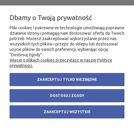
INFORMACJE
Dbamy o Twoją prywatność
MOJE KONTO
Pliki cookies i pokrewne im technologie umożliwiają poprawne
działanie strony i pomagają nam dostosować ofertę do Twoich
potrzeb. Możesz zaakceptować wykorzystanie przez nas
PRODUKTY
wszystkich tych plików i przejść do sklepu lub dostosować
użycie plików do swoich preferencji, wybierając opcję
"Dostosuj zgody".
Więcej o plikach cookies przeczytasz w naszej Polityce
KONTAKT
KSIĘGARNIA FACHOWA.PL
prywatności.
58 305 28 53
ul. Wodnika 44/3
ZAAKCEPTUJ TYLKO NIEZBĘDNE
+48 735 975 932
80-299 Gdańsk
info@fachowa.pl
NIP: 584-182-39-49
DOSTOSUJ ZGODY
sklep@fachowa.pl
ZAAKCEPTUJ WSZYSTKIE
POKAŻ PEŁNĄ WERSJĘ STRONY