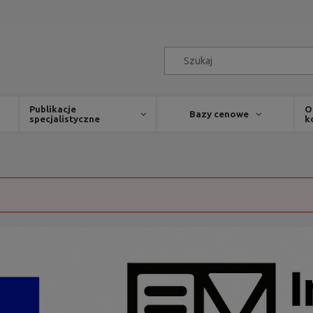
Publikacje
O
Bazy cenowe
specjalistyczne
k