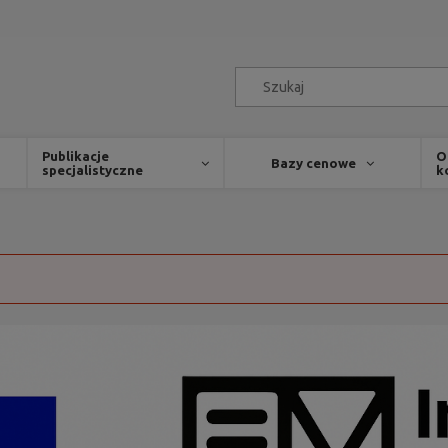
Publikacje
O
Bazy cenowe
specjalistyczne
k