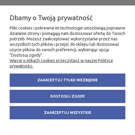
INFORMACJE
Dbamy o Twoją prywatność
MOJE KONTO
Pliki cookies i pokrewne im technologie umożliwiają poprawne
działanie strony i pomagają nam dostosować ofertę do Twoich
potrzeb. Możesz zaakceptować wykorzystanie przez nas
PRODUKTY
wszystkich tych plików i przejść do sklepu lub dostosować
użycie plików do swoich preferencji, wybierając opcję
"Dostosuj zgody".
Więcej o plikach cookies przeczytasz w naszej Polityce
KONTAKT
KSIĘGARNIA FACHOWA.PL
prywatności.
58 305 28 53
ul. Wodnika 44/3
ZAAKCEPTUJ TYLKO NIEZBĘDNE
+48 735 975 932
80-299 Gdańsk
info@fachowa.pl
NIP: 584-182-39-49
DOSTOSUJ ZGODY
sklep@fachowa.pl
ZAAKCEPTUJ WSZYSTKIE
POKAŻ PEŁNĄ WERSJĘ STRONY