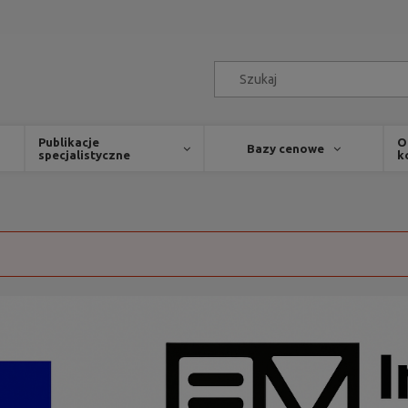
Publikacje
O
Bazy cenowe
specjalistyczne
k