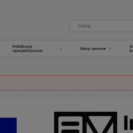
Publikacje
O
Bazy cenowe
specjalistyczne
k