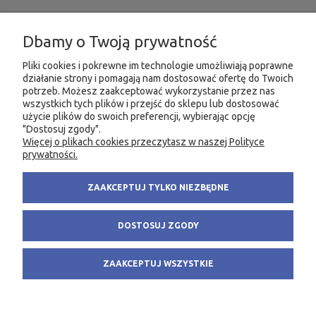
INFORMACJE
Dbamy o Twoją prywatność
MOJE KONTO
Pliki cookies i pokrewne im technologie umożliwiają poprawne
działanie strony i pomagają nam dostosować ofertę do Twoich
potrzeb. Możesz zaakceptować wykorzystanie przez nas
PRODUKTY
wszystkich tych plików i przejść do sklepu lub dostosować
użycie plików do swoich preferencji, wybierając opcję
"Dostosuj zgody".
Więcej o plikach cookies przeczytasz w naszej Polityce
KONTAKT
KSIĘGARNIA FACHOWA.PL
prywatności.
58 305 28 53
ul. Wodnika 44/3
ZAAKCEPTUJ TYLKO NIEZBĘDNE
+48 735 975 932
80-299 Gdańsk
info@fachowa.pl
NIP: 584-182-39-49
DOSTOSUJ ZGODY
sklep@fachowa.pl
ZAAKCEPTUJ WSZYSTKIE
POKAŻ PEŁNĄ WERSJĘ STRONY