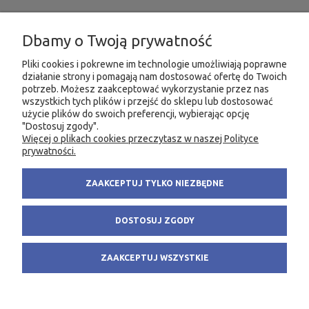
INFORMACJE
Dbamy o Twoją prywatność
MOJE KONTO
Pliki cookies i pokrewne im technologie umożliwiają poprawne
działanie strony i pomagają nam dostosować ofertę do Twoich
potrzeb. Możesz zaakceptować wykorzystanie przez nas
PRODUKTY
wszystkich tych plików i przejść do sklepu lub dostosować
użycie plików do swoich preferencji, wybierając opcję
"Dostosuj zgody".
Więcej o plikach cookies przeczytasz w naszej Polityce
KONTAKT
KSIĘGARNIA FACHOWA.PL
prywatności.
58 305 28 53
ul. Wodnika 44/3
ZAAKCEPTUJ TYLKO NIEZBĘDNE
+48 735 975 932
80-299 Gdańsk
info@fachowa.pl
NIP: 584-182-39-49
DOSTOSUJ ZGODY
sklep@fachowa.pl
ZAAKCEPTUJ WSZYSTKIE
POKAŻ PEŁNĄ WERSJĘ STRONY