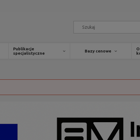
Publikacje
O
Bazy cenowe
specjalistyczne
k