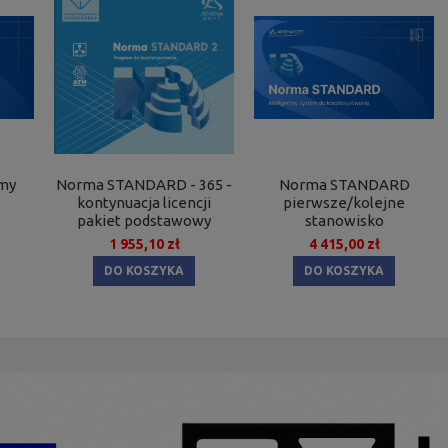
my
Norma STANDARD - 365 -
Norma STANDARD
kontynuacja licencji
pierwsze/kolejne
pakiet podstawowy
stanowisko
1 955,10 zł
4 415,00 zł
DO KOSZYKA
DO KOSZYKA