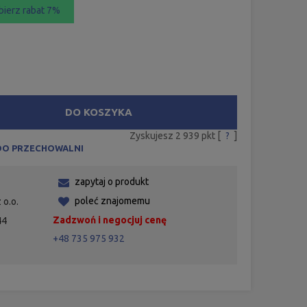
bierz rabat 7%
DO KOSZYKA
Zyskujesz
2 939
pkt [
?
]
DO PRZECHOWALNI
zapytaj o produkt
poleć znajomemu
 o.o.
Zadzwoń i negocjuj cenę
44
+48 735 975 932