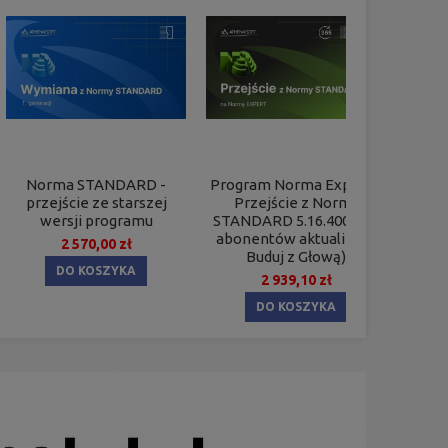
Norma STANDARD -
Program Norma Expert –
No
przejście ze starszej
Przejście z Normy
Pr
wersji programu
STANDARD 5.16.400 (Dla
abonentów aktualizacji
k
2 570,00 zł
Buduj z Głową)
DO KOSZYKA
2 939,10 zł
DO KOSZYKA