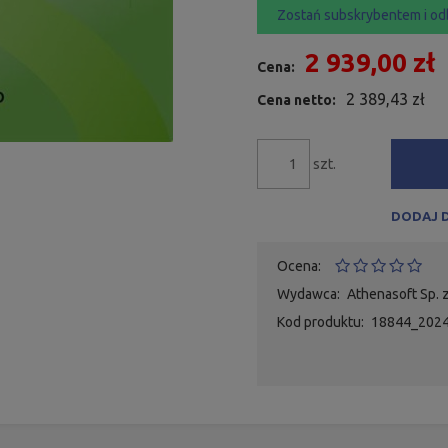
Zostań subskrybentem i od
2 939,00 zł
Cena:
2 389,43 zł
Cena netto:
szt.
DODAJ 
Ocena:
Wydawca:
Athenasoft Sp. z
Kod produktu:
18844_202