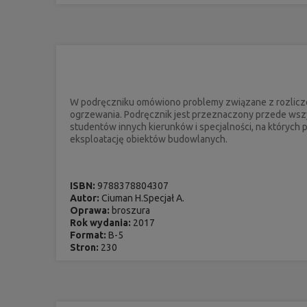
W podręczniku omówiono problemy związane z rozliczen
ogrzewania. Podręcznik jest przeznaczony przede wszy
studentów innych kierunków i specjalności, na których
eksploatację obiektów budowlanych.
ISBN:
9788378804307
Autor:
Ciuman H.Specjał A.
Oprawa:
broszura
Rok wydania:
2017
Format:
B-5
Stron:
230