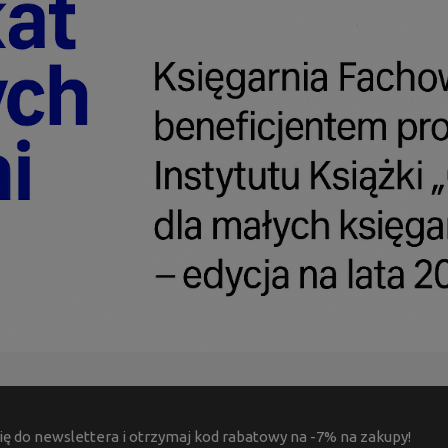
ię do newslettera i otrzymaj kod rabatowy na -7% na zakupy!