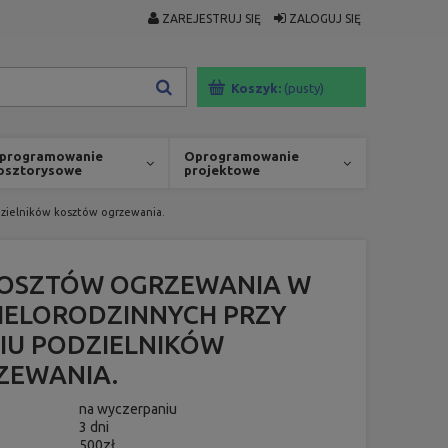
ZAREJESTRUJ SIĘ
ZALOGUJ SIĘ
Koszyk:
(pusty)
programowanie
Oprogramowanie
osztorysowe
projektowe
dzielników kosztów ogrzewania.
KOSZTÓW OGRZEWANIA W
ELORODZINNYCH PRZY
IU PODZIELNIKÓW
ZEWANIA.
na wyczerpaniu
3 dni
500zł