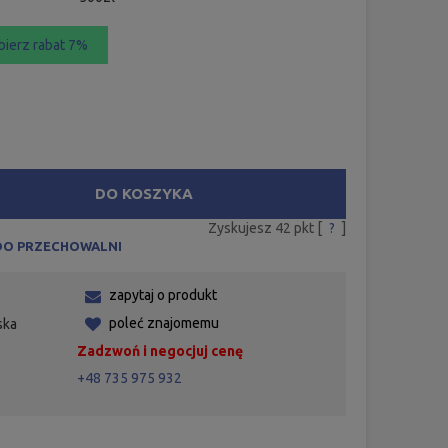
bierz rabat 7%
DO KOSZYKA
Zyskujesz
42
pkt [
?
]
DO PRZECHOWALNI
zapytaj o produkt
poleć znajomemu
ska
Zadzwoń i negocjuj cenę
+48 735 975 932