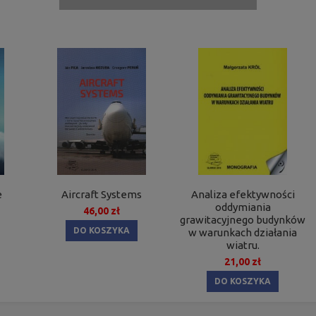
e
Aircraft Systems
Analiza efektywności
oddymiania
46,00 zł
grawitacyjnego budynków
DO KOSZYKA
w warunkach działania
wiatru.
21,00 zł
DO KOSZYKA