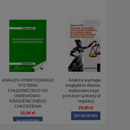
ANALIZA HYBRYDOWEGO
Analiza wymagań
Anty
SYSTEMU
względem elementu
CHŁODNICZEGO DO
wykonawczego w
OWIEWOWO-
procesie syntezy układu
KRIOGENICZNEGO
regulacji
CHŁODZENIA
29,00 zł
32,00 zł
DO KOSZYKA
DO KOSZYKA