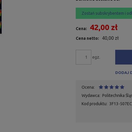
Zostań subskrybentem i od
42,00 zł
Cena:
40,00 zł
Cena netto:
egz.
DODAJ 
Ocena:
Wydawca:
Politechnika Ślą
Kod produktu:
3F13-507EC