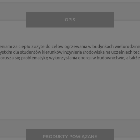
OPIS
iami za ciepło zużyte do celów ogrzewania w budynkach wielorodzinny
stkim dla studentów kierunków inżynieria środowiska na uczelniach t
 porusza się problematykę wykorzystania energii w budownictwie, a tak
PRODUKTY POWIĄZANE