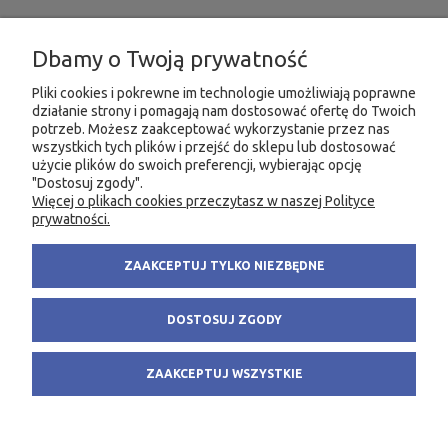
INFORMACJE
Dbamy o Twoją prywatność
MOJE KONTO
Pliki cookies i pokrewne im technologie umożliwiają poprawne
działanie strony i pomagają nam dostosować ofertę do Twoich
potrzeb. Możesz zaakceptować wykorzystanie przez nas
PRODUKTY
wszystkich tych plików i przejść do sklepu lub dostosować
użycie plików do swoich preferencji, wybierając opcję
"Dostosuj zgody".
Więcej o plikach cookies przeczytasz w naszej Polityce
KONTAKT
KSIĘGARNIA FACHOWA.PL
prywatności.
58 305 28 53
ul. Wodnika 44/3
ZAAKCEPTUJ TYLKO NIEZBĘDNE
+48 735 975 932
80-299 Gdańsk
info@fachowa.pl
NIP: 584-182-39-49
DOSTOSUJ ZGODY
sklep@fachowa.pl
ZAAKCEPTUJ WSZYSTKIE
POKAŻ PEŁNĄ WERSJĘ STRONY