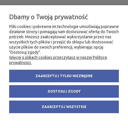
INFORMACJE
Dbamy o Twoją prywatność
MOJE KONTO
Pliki cookies i pokrewne im technologie umożliwiają poprawne
działanie strony i pomagają nam dostosować ofertę do Twoich
potrzeb. Możesz zaakceptować wykorzystanie przez nas
PRODUKTY
wszystkich tych plików i przejść do sklepu lub dostosować
użycie plików do swoich preferencji, wybierając opcję
"Dostosuj zgody".
Więcej o plikach cookies przeczytasz w naszej Polityce
KONTAKT
KSIĘGARNIA FACHOWA.PL
prywatności.
58 305 28 53
ul. Wodnika 44/3
ZAAKCEPTUJ TYLKO NIEZBĘDNE
+48 735 975 932
80-299 Gdańsk
info@fachowa.pl
NIP: 584-182-39-49
DOSTOSUJ ZGODY
sklep@fachowa.pl
ZAAKCEPTUJ WSZYSTKIE
POKAŻ PEŁNĄ WERSJĘ STRONY