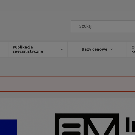
Publikacje
O
Bazy cenowe
specjalistyczne
k