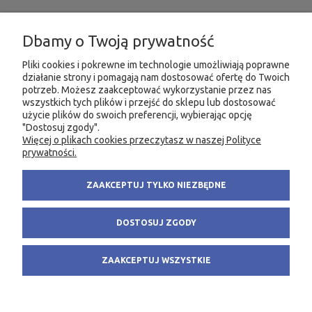
INFORMACJE
Dbamy o Twoją prywatność
MOJE KONTO
Pliki cookies i pokrewne im technologie umożliwiają poprawne
działanie strony i pomagają nam dostosować ofertę do Twoich
potrzeb. Możesz zaakceptować wykorzystanie przez nas
PRODUKTY
wszystkich tych plików i przejść do sklepu lub dostosować
użycie plików do swoich preferencji, wybierając opcję
"Dostosuj zgody".
Więcej o plikach cookies przeczytasz w naszej Polityce
KONTAKT
KSIĘGARNIA FACHOWA.PL
prywatności.
58 305 28 53
ul. Wodnika 44/3
ZAAKCEPTUJ TYLKO NIEZBĘDNE
+48 735 975 932
80-299 Gdańsk
info@fachowa.pl
NIP: 584-182-39-49
DOSTOSUJ ZGODY
sklep@fachowa.pl
ZAAKCEPTUJ WSZYSTKIE
POKAŻ PEŁNĄ WERSJĘ STRONY