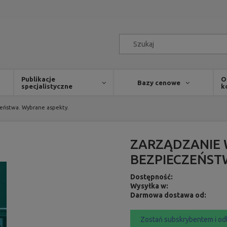
Publikacje
O
Bazy cenowe
specjalistyczne
k
czeństwa. Wybrane aspekty.
ZARZĄDZANIE W
BEZPIECZEŃST
Dostępność:
Wysyłka w:
Darmowa dostawa od:
Zostań subskrybentem i od