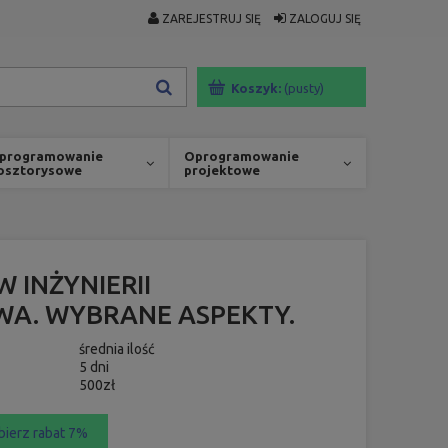
ZAREJESTRUJ SIĘ
ZALOGUJ SIĘ
Koszyk:
(pusty)
programowanie
Oprogramowanie
osztorysowe
projektowe
 INŻYNIERII
WA. WYBRANE ASPEKTY.
średnia ilość
5 dni
500zł
bierz rabat 7%