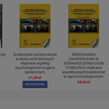
snej
ŚRODOWISKO
Środowisko zamieszkania
ZAMIESZKANIA W
w dośw.osób starszych.
DOŚWIADCZENIU OSÓB
Wybrane aspekty
STARSZYCH. Wybrane
psychologiczne w ujęciu
aspekty psychospołeczne
społecznym.
w ujęciu socjologicznym.
51,30 zł
58,20 zł
DO KOSZYKA