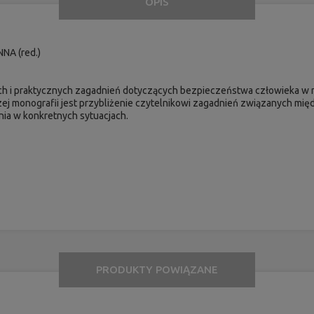
OPIS
NA (red.)
ych i praktycznych zagadnień dotyczących bezpieczeństwa człowieka w
zej monografii jest przybliżenie czytelnikowi zagadnień związanych mi
nia w konkretnych sytuacjach.
PRODUKTY POWIĄZANE