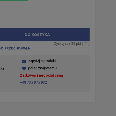
DO KOSZYKA
Zyskujesz
39
pkt [
?
]
DO PRZECHOWALNI
zapytaj o produkt
poleć znajomemu
ska
Zadzwoń i negocjuj cenę
+48 735 975 932