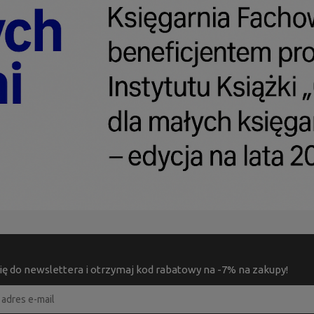
ię do newslettera i otrzymaj kod rabatowy na -7% na zakupy!