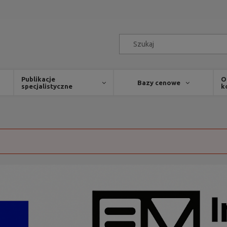
Publikacje
O
Bazy cenowe
specjalistyczne
k