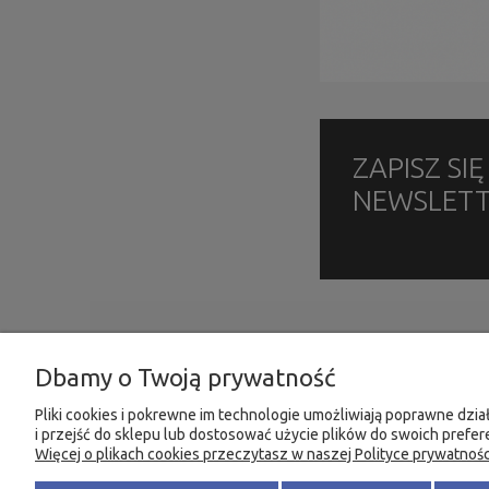
ZAPISZ SI
NEWSLET
INFORMACJE
MOJE KONTO
Dbamy o Twoją prywatność
O firmie
Twoje zamówienia
Ustawienia plików cookies
Ustawienia konta
Pliki cookies i pokrewne im technologie umożliwiają poprawne dz
i przejść do sklepu lub dostosować użycie plików do swoich prefere
Kontakt i dane firmy
Przechowalnia
Więcej o plikach cookies przeczytasz w naszej Polityce prywatnośc
Dostawy i płatności