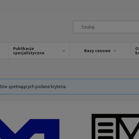
Publikacje
O
Bazy cenowe
specjalistyczne
k
tów spełniających podane kryteria.