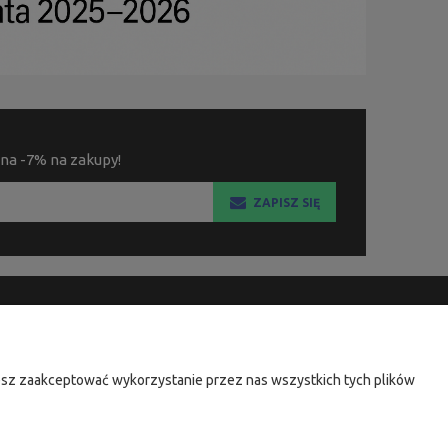
 na -7% na zakupy!
ZAPISZ SIĘ
KSIĘGARNIA FACHOWA.PL
ul. Wodnika 44/3
żesz zaakceptować wykorzystanie przez nas wszystkich tych plików
80-299 Gdańsk
NIP: 584-182-39-49