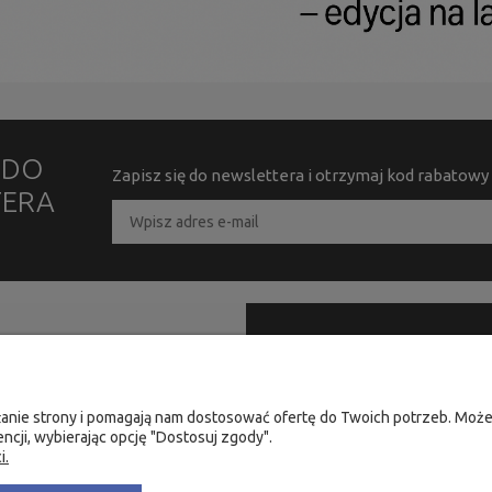
Ę DO
Zapisz się do newslettera i otrzymaj kod rabatowy
TERA
PRODUKTY
KONTAKT
Strona główna
58 305 28 53
Nowości
iałanie strony i pomagają nam dostosować ofertę do Twoich potrzeb. Mo
+48 735 975 932
ncji, wybierając opcję "Dostosuj zgody".
Promocje
info@fachowa.pl
i.
Szkolenia
sklep@fachowa.pl