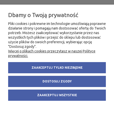
INFORMACJE
Dbamy o Twoją prywatność
MOJE KONTO
Pliki cookies i pokrewne im technologie umożliwiają poprawne
działanie strony i pomagają nam dostosować ofertę do Twoich
potrzeb. Możesz zaakceptować wykorzystanie przez nas
PRODUKTY
wszystkich tych plików i przejść do sklepu lub dostosować
użycie plików do swoich preferencji, wybierając opcję
"Dostosuj zgody".
Więcej o plikach cookies przeczytasz w naszej Polityce
KONTAKT
KSIĘGARNIA FACHOWA.PL
prywatności.
58 305 28 53
ul. Wodnika 44/3
ZAAKCEPTUJ TYLKO NIEZBĘDNE
+48 735 975 932
80-299 Gdańsk
info@fachowa.pl
NIP: 584-182-39-49
DOSTOSUJ ZGODY
sklep@fachowa.pl
ZAAKCEPTUJ WSZYSTKIE
POKAŻ PEŁNĄ WERSJĘ STRONY