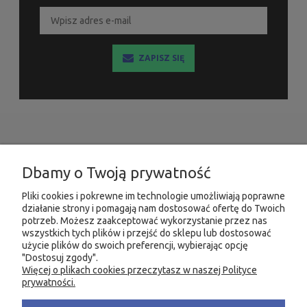
ZAPISZ SIĘ
INFORMACJE
Dbamy o Twoją prywatność
MOJE KONTO
Pliki cookies i pokrewne im technologie umożliwiają poprawne
działanie strony i pomagają nam dostosować ofertę do Twoich
PRODUKTY
potrzeb. Możesz zaakceptować wykorzystanie przez nas
wszystkich tych plików i przejść do sklepu lub dostosować
użycie plików do swoich preferencji, wybierając opcję
"Dostosuj zgody".
Więcej o plikach cookies przeczytasz w naszej Polityce
KONTAKT
KSIĘGARNIA FACHOWA.PL
prywatności.
58 305 28 53
ul. Wodnika 44/3