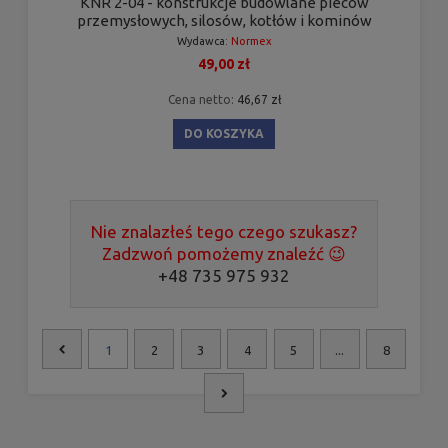
KNR 2-04 - konstrukcje budowlane pieców
przemysłowych, silosów, kotłów i kominów
Wydawca:
Normex
49,00 zł
Cena netto:
46,67 zł
DO KOSZYKA
Nie znalazłeś tego czego szukasz?
Zadzwoń pomożemy znaleźć 😉
+48 735 975 932
1
2
3
4
5
...
8