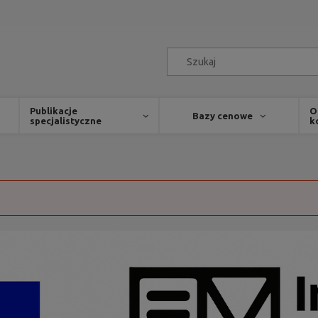
Publikacje
O
Bazy cenowe
specjalistyczne
k