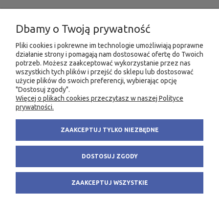
INFORMACJE
Dbamy o Twoją prywatność
MOJE KONTO
Pliki cookies i pokrewne im technologie umożliwiają poprawne
działanie strony i pomagają nam dostosować ofertę do Twoich
potrzeb. Możesz zaakceptować wykorzystanie przez nas
PRODUKTY
wszystkich tych plików i przejść do sklepu lub dostosować
użycie plików do swoich preferencji, wybierając opcję
"Dostosuj zgody".
Więcej o plikach cookies przeczytasz w naszej Polityce
KONTAKT
KSIĘGARNIA FACHOWA.PL
prywatności.
58 305 28 53
ul. Wodnika 44/3
ZAAKCEPTUJ TYLKO NIEZBĘDNE
+48 735 975 932
80-299 Gdańsk
info@fachowa.pl
NIP: 584-182-39-49
DOSTOSUJ ZGODY
sklep@fachowa.pl
ZAAKCEPTUJ WSZYSTKIE
POKAŻ PEŁNĄ WERSJĘ STRONY