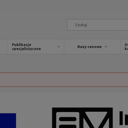
Publikacje
O
Bazy cenowe
specjalistyczne
k