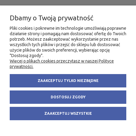
INFORMACJE
Dbamy o Twoją prywatność
MOJE KONTO
Pliki cookies i pokrewne im technologie umożliwiają poprawne
działanie strony i pomagają nam dostosować ofertę do Twoich
potrzeb. Możesz zaakceptować wykorzystanie przez nas
PRODUKTY
wszystkich tych plików i przejść do sklepu lub dostosować
użycie plików do swoich preferencji, wybierając opcję
"Dostosuj zgody".
Więcej o plikach cookies przeczytasz w naszej Polityce
KONTAKT
KSIĘGARNIA FACHOWA.PL
prywatności.
58 305 28 53
ul. Wodnika 44/3
ZAAKCEPTUJ TYLKO NIEZBĘDNE
+48 735 975 932
80-299 Gdańsk
info@fachowa.pl
NIP: 584-182-39-49
DOSTOSUJ ZGODY
sklep@fachowa.pl
ZAAKCEPTUJ WSZYSTKIE
POKAŻ PEŁNĄ WERSJĘ STRONY