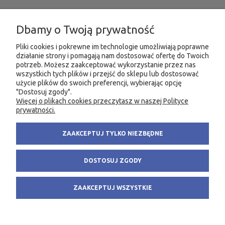
INFORMACJE
Dbamy o Twoją prywatność
MOJE KONTO
Pliki cookies i pokrewne im technologie umożliwiają poprawne
działanie strony i pomagają nam dostosować ofertę do Twoich
potrzeb. Możesz zaakceptować wykorzystanie przez nas
PRODUKTY
wszystkich tych plików i przejść do sklepu lub dostosować
użycie plików do swoich preferencji, wybierając opcję
"Dostosuj zgody".
Więcej o plikach cookies przeczytasz w naszej Polityce
KONTAKT
KSIĘGARNIA FACHOWA.PL
prywatności.
58 305 28 53
ul. Wodnika 44/3
ZAAKCEPTUJ TYLKO NIEZBĘDNE
+48 735 975 932
80-299 Gdańsk
info@fachowa.pl
NIP: 584-182-39-49
DOSTOSUJ ZGODY
sklep@fachowa.pl
ZAAKCEPTUJ WSZYSTKIE
POKAŻ PEŁNĄ WERSJĘ STRONY