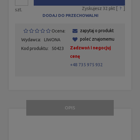
Zyskujesz
32
pkt [
?
]
szt.
DODAJ DO PRZECHOWALNI
zapytaj o produkt
Ocena:
poleć znajomemu
Wydawca:
LIWONA
Zadzwoń i negocjuj
Kod produktu:
50423
cenę
+48 735 975 932
OPIS