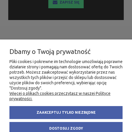
ZAPISZ SIĘ
INFORMACJE
Dbamy o Twoją prywatność
MOJE KONTO
Pliki cookies i pokrewne im technologie umożliwiają poprawne
działanie strony i pomagają nam dostosować ofertę do Twoich
PRODUKTY
potrzeb. Możesz zaakceptować wykorzystanie przez nas
wszystkich tych plików i przejść do sklepu lub dostosować
użycie plików do swoich preferencji, wybierając opcję
"Dostosuj zgody".
Więcej o plikach cookies przeczytasz w naszej Polityce
KONTAKT
KSIĘGARNIA FACHOWA.PL
prywatności.
58 305 28 53
ul. Wodnika 44/3
ZAAKCEPTUJ TYLKO NIEZBĘDNE
+48 735 975 932
80-299 Gdańsk
info@fachowa.pl
NIP: 584-182-39-49
DOSTOSUJ ZGODY
sklep@fachowa.pl