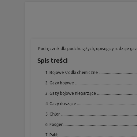
Podręcznik dla podchorążych, opisujący rodzaje ga
Spis treści
Bojowe środki chemiczne .............................................
Gazy bojowe ..................................................................
Gazy bojowe nieparzące .............................................
Gazy duszące ................................................................
Chlor .................................................................................
Fosgen .............................................................................
Palit ...................................................................................