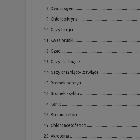
Dwufosgen .....................................................................
Chloropikryna ................................................................
Gazy trujące ...................................................................
Kwas pruski ....................................................................
Czad ..................................................................................
Gazy drażniące ..............................................................
Gazy drażniąco-łzawiące ...........................................
Bromek benzylu ............................................................
Bromek ksylilu ...............................................................
Kamit .................................................................................
Bromoaceton .................................................................
Chloroacetofenon ........................................................
Akroleina .........................................................................