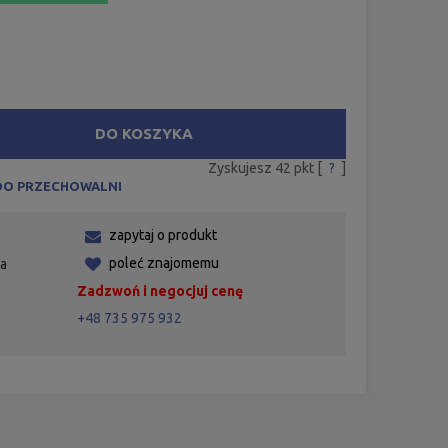
DO KOSZYKA
Zyskujesz
42
pkt [
?
]
DO PRZECHOWALNI
zapytaj o produkt
poleć znajomemu
ia
Zadzwoń i negocjuj cenę
+48 735 975 932