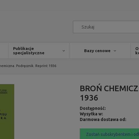
Publikacje
O
Bazy cenowe
specjalistyczne
k
hemiczna. Podręcznik. Reprint 1936
BROŃ CHEMICZ
1936
Dostępność:
Wysyłka w:
Darmowa dostawa od:
Zostań subskrybentem i od