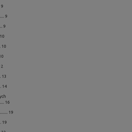
.. 9
.... 9
... 9
.. 10
... 10
. 10
. 12
... 13
.... 14
ych
.... 16
...... 19
.... 19