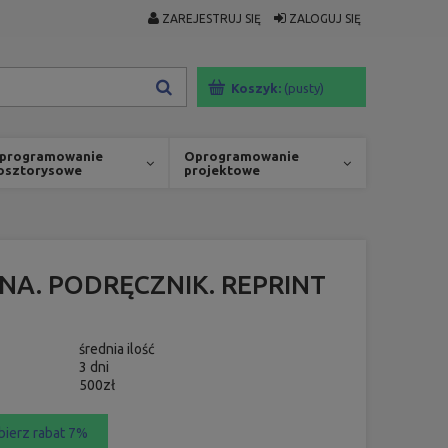
ZAREJESTRUJ SIĘ
ZALOGUJ SIĘ
Koszyk:
(pusty)
programowanie
Oprogramowanie
osztorysowe
projektowe
NA. PODRĘCZNIK. REPRINT
średnia ilość
3 dni
500zł
bierz rabat 7%