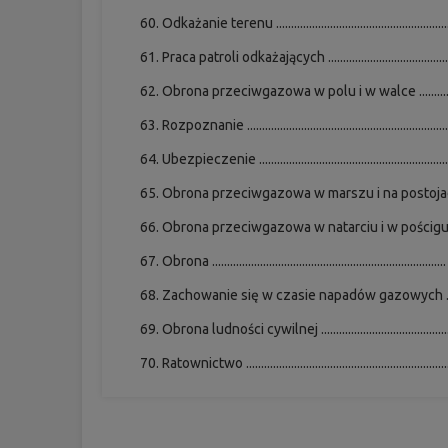
Odkażanie terenu ........................................................
Praca patroli odkażających .......................................
Obrona przeciwgazowa w polu i w walce .............
Rozpoznanie .................................................................
Ubezpieczenie .............................................................
Obrona przeciwgazowa w marszu i na postojach
Obrona przeciwgazowa w natarciu i w pościgu ...
Obrona ............................................................................
Zachowanie się w czasie napadów gazowych .....
Obrona ludności cywilnej .........................................
Ratownictwo .................................................................