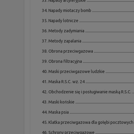
Napady artyleryjskie ..................................................
Napady miotaczy bomb .............................................
Napady lotnicze ...........................................................
Metody zadymiania ....................................................
Metody zapalania ........................................................
Obrona przeciwgazowa ............................................
Obrona filtracyjna .......................................................
Maski przeciwgazowe ludzkie .................................
Maska R.S.C. wz. 24 ....................................................
Obchodzenie się i posługiwanie maską R.S.C. .....
Maski końskie ...............................................................
Maska psia .....................................................................
Klatka przeciwgazowa dla gołębi pocztowych .....
Schrony przeciwgazowe ...........................................