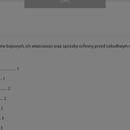
OPIS
zów bojowych, ich właściwości oraz sposoby ochrony przed szkodliwym 
............... 1
.... 1
....... 2
..... 2
.. 2
... 3
.. 3