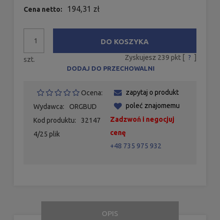
194,31 zł
Cena netto:
DO KOSZYKA
Zyskujesz
239
pkt [
?
]
szt.
DODAJ DO PRZECHOWALNI
zapytaj o produkt
Ocena:
poleć znajomemu
Wydawca:
ORGBUD
Zadzwoń i negocjuj
Kod produktu:
32147
cenę
4/25 plik
+48 735 975 932
OPIS