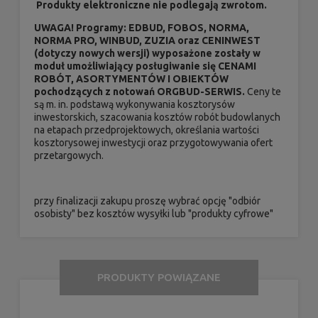
Produkty elektroniczne nie podlegają zwrotom.
UWAGA! P
rogramy: EDBUD, FOBOS, NORMA,
NORMA PRO, WINBUD, ZUZIA oraz CENINWEST
(dotyczy nowych wersji) wyposażone zostały w
moduł umożliwiający posługiwanie się CENAMI
ROBÓT, ASORTYMENTÓW I OBIEKTÓW
pochodzących z notowań ORGBUD-SERWIS.
Ceny te
są m. in. podstawą wykonywania kosztorysów
inwestorskich, szacowania kosztów robót budowlanych
na etapach przedprojektowych, określania wartości
kosztorysowej inwestycji oraz przygotowywania ofert
przetargowych.
przy finalizacji zakupu proszę wybrać opcję "odbiór
osobisty" bez kosztów wysyłki lub "produkty cyfrowe"
PRODUKTY POWIĄZANE