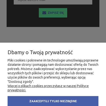
ZAPISZ SIĘ
INFORMACJE
Dbamy o Twoją prywatność
MOJE KONTO
Pliki cookies i pokrewne im technologie umożliwiają poprawne
działanie strony i pomagają nam dostosować ofertę do Twoich
PRODUKTY
potrzeb. Możesz zaakceptować wykorzystanie przez nas
wszystkich tych plików i przejść do sklepu lub dostosować
użycie plików do swoich preferencji, wybierając opcję
"Dostosuj zgody".
Więcej o plikach cookies przeczytasz w naszej Polityce
KONTAKT
KSIĘGARNIA FACHOWA.PL
prywatności.
58 305 28 53
ul. Wodnika 44/3
ZAAKCEPTUJ TYLKO NIEZBĘDNE
+48 735 975 932
80-299 Gdańsk