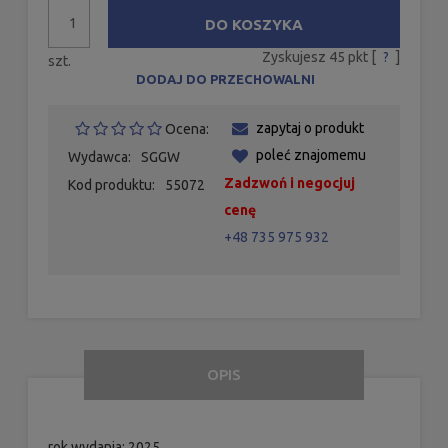
DO KOSZYKA
Zyskujesz
45
pkt [
?
]
szt.
DODAJ DO PRZECHOWALNI
zapytaj o produkt
Ocena:
poleć znajomemu
Wydawca:
SGGW
Zadzwoń i negocjuj
Kod produktu:
55072
cenę
+48 735 975 932
OPIS
rok wydania: 2025