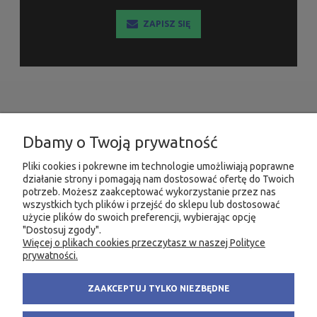
ZAPISZ SIĘ
INFORMACJE
Dbamy o Twoją prywatność
MOJE KONTO
Pliki cookies i pokrewne im technologie umożliwiają poprawne
działanie strony i pomagają nam dostosować ofertę do Twoich
PRODUKTY
potrzeb. Możesz zaakceptować wykorzystanie przez nas
wszystkich tych plików i przejść do sklepu lub dostosować
użycie plików do swoich preferencji, wybierając opcję
"Dostosuj zgody".
Więcej o plikach cookies przeczytasz w naszej Polityce
KONTAKT
KSIĘGARNIA FACHOWA.PL
prywatności.
58 305 28 53
ul. Wodnika 44/3
ZAAKCEPTUJ TYLKO NIEZBĘDNE
+48 735 975 932
80-299 Gdańsk
info@fachowa.pl
NIP: 584-182-39-49