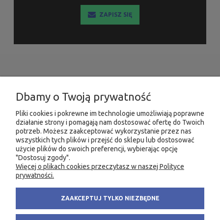
ZAPISZ SIĘ
INFORMACJE
Dbamy o Twoją prywatność
MOJE KONTO
Pliki cookies i pokrewne im technologie umożliwiają poprawne
działanie strony i pomagają nam dostosować ofertę do Twoich
PRODUKTY
potrzeb. Możesz zaakceptować wykorzystanie przez nas
wszystkich tych plików i przejść do sklepu lub dostosować
użycie plików do swoich preferencji, wybierając opcję
"Dostosuj zgody".
Więcej o plikach cookies przeczytasz w naszej Polityce
KONTAKT
KSIĘGARNIA FACHOWA.PL
prywatności.
58 305 28 53
ul. Wodnika 44/3
ZAAKCEPTUJ TYLKO NIEZBĘDNE
+48 735 975 932
80-299 Gdańsk
info@fachowa.pl
NIP: 584-182-39-49