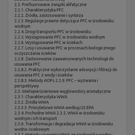
2.2. Prefluorowane związki alifatyczne
2.2.1. Charakterystyka PFC
2.2.2. Źródła, zastosowanie i synteza
2.2.3. Regulacje prawne dotyczące PFC w środowisku
wodnym
2.2.4. Drogi transportu PFC w środowisku
2.2.5. Występowanie PFC w środowisku wodnym
2.2.6. Występowanie PFC w ściekach
2.2.7. Losy i usuwanie PFC w procesach biologicznego
oczyszczania ścieków
2.2.8. Zastosowanie zaawansowanych technologii do
usuwania PFC
2.2.8.2. Praktyczne wykorzystanie adsorpcji i filtracji do
usuwania PFC z wody i ścieków
2.2.8.3. Metody AOPs 2.2.9. PFC – wyzwania i
perspektywy
2.3. Wielopierścieniowe węglowodory aromatyczne
2.3.1. Charakterystyka WWA
2.3.2. Źródła WWA
2.3.3.3. Priorytetowe WWA według US EPA
2.3.4. Pochodne WWA 2.3.5. WWA w środowisku
wodnym i ich transport
2.3.6. Transformacja i degradacja WWA w środowisku
wodno-ściekowym
2.3.7. Metody usuwania WWA ze środowiska wodno-