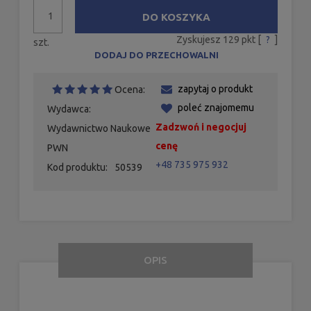
DO KOSZYKA
Zyskujesz
129
pkt [
?
]
szt.
DODAJ DO PRZECHOWALNI
zapytaj o produkt
Ocena:
poleć znajomemu
Wydawca:
Zadzwoń i negocjuj
Wydawnictwo Naukowe
cenę
PWN
+48 735 975 932
Kod produktu:
50539
OPIS