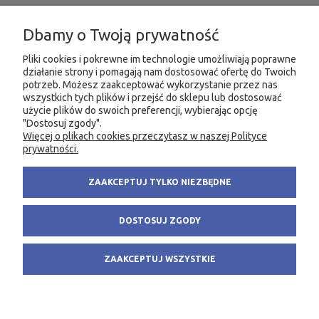
INFORMACJE
Dbamy o Twoją prywatność
MOJE KONTO
Pliki cookies i pokrewne im technologie umożliwiają poprawne
działanie strony i pomagają nam dostosować ofertę do Twoich
PRODUKTY
potrzeb. Możesz zaakceptować wykorzystanie przez nas
wszystkich tych plików i przejść do sklepu lub dostosować
użycie plików do swoich preferencji, wybierając opcję
"Dostosuj zgody".
Więcej o plikach cookies przeczytasz w naszej Polityce
KONTAKT
KSIĘGARNIA FACHOWA.PL
prywatności.
58 305 28 53
ul. Wodnika 44/3
ZAAKCEPTUJ TYLKO NIEZBĘDNE
+48 735 975 932
80-299 Gdańsk
info@fachowa.pl
NIP: 584-182-39-49
DOSTOSUJ ZGODY
sklep@fachowa.pl
ZAAKCEPTUJ WSZYSTKIE
POKAŻ PEŁNĄ WERSJĘ STRONY