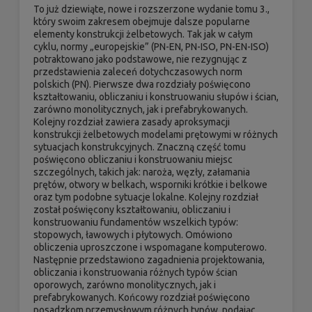
To już dziewiąte, nowe i rozszerzone wydanie tomu 3.,
który swoim zakresem obejmuje dalsze popularne
elementy konstrukcji żelbetowych. Tak jak w całym
cyklu, normy „europejskie” (PN-EN, PN-ISO, PN-EN-ISO)
potraktowano jako podstawowe, nie rezygnując z
przedstawienia zaleceń dotychczasowych norm
polskich (PN). Pierwsze dwa rozdziały poświęcono
kształtowaniu, obliczaniu i konstruowaniu słupów i ścian,
zarówno monolitycznych, jak i prefabrykowanych.
Kolejny rozdział zawiera zasady aproksymacji
konstrukcji żelbetowych modelami prętowymi w różnych
sytuacjach konstrukcyjnych. Znaczną część tomu
poświęcono obliczaniu i konstruowaniu miejsc
szczególnych, takich jak: naroża, węzły, załamania
prętów, otwory w belkach, wsporniki krótkie i belkowe
oraz tym podobne sytuacje lokalne. Kolejny rozdział
został poświęcony kształtowaniu, obliczaniu i
konstruowaniu fundamentów wszelkich typów:
stopowych, ławowych i płytowych. Omówiono
obliczenia uproszczone i wspomagane komputerowo.
Następnie przedstawiono zagadnienia projektowania,
obliczania i konstruowania różnych typów ścian
oporowych, zarówno monolitycznych, jak i
prefabrykowanych. Końcowy rozdział poświęcono
posadzkom przemysłowym różnych typów, podając