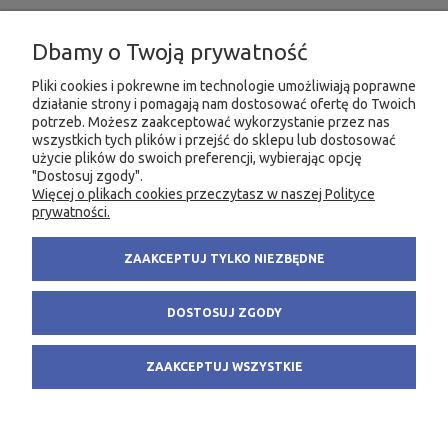
INFORMACJE
Dbamy o Twoją prywatność
MOJE KONTO
Pliki cookies i pokrewne im technologie umożliwiają poprawne
działanie strony i pomagają nam dostosować ofertę do Twoich
potrzeb. Możesz zaakceptować wykorzystanie przez nas
PRODUKTY
wszystkich tych plików i przejść do sklepu lub dostosować
użycie plików do swoich preferencji, wybierając opcję
"Dostosuj zgody".
Więcej o plikach cookies przeczytasz w naszej Polityce
KONTAKT
KSIĘGARNIA FACHOWA.PL
prywatności.
58 305 28 53
ul. Wodnika 44/3
ZAAKCEPTUJ TYLKO NIEZBĘDNE
+48 735 975 932
80-299 Gdańsk
info@fachowa.pl
NIP: 584-182-39-49
DOSTOSUJ ZGODY
sklep@fachowa.pl
ZAAKCEPTUJ WSZYSTKIE
POKAŻ PEŁNĄ WERSJĘ STRONY