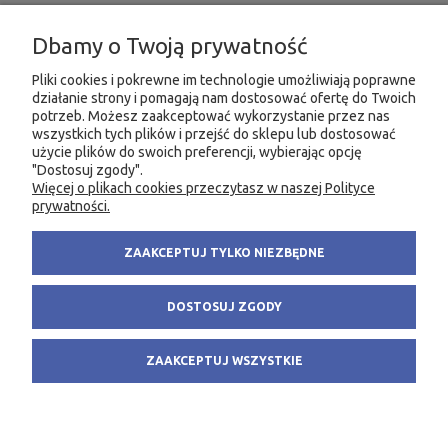
INFORMACJE
Dbamy o Twoją prywatność
MOJE KONTO
Pliki cookies i pokrewne im technologie umożliwiają poprawne
działanie strony i pomagają nam dostosować ofertę do Twoich
PRODUKTY
potrzeb. Możesz zaakceptować wykorzystanie przez nas
wszystkich tych plików i przejść do sklepu lub dostosować
użycie plików do swoich preferencji, wybierając opcję
"Dostosuj zgody".
Więcej o plikach cookies przeczytasz w naszej Polityce
KONTAKT
KSIĘGARNIA FACHOWA.PL
prywatności.
58 305 28 53
ul. Wodnika 44/3
ZAAKCEPTUJ TYLKO NIEZBĘDNE
+48 735 975 932
80-299 Gdańsk
info@fachowa.pl
NIP: 584-182-39-49
DOSTOSUJ ZGODY
sklep@fachowa.pl
ZAAKCEPTUJ WSZYSTKIE
POKAŻ PEŁNĄ WERSJĘ STRONY