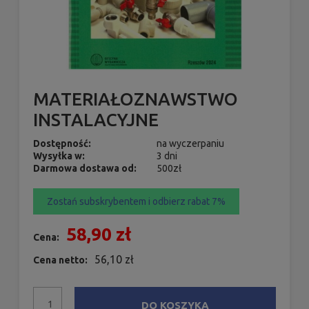
MATERIAŁOZNAWSTWO
INSTALACYJNE
Dostępność:
na wyczerpaniu
Wysyłka w:
3 dni
Darmowa dostawa od:
500zł
Zostań subskrybentem i odbierz rabat 7%
58,90 zł
Cena:
56,10 zł
Cena netto:
DO KOSZYKA