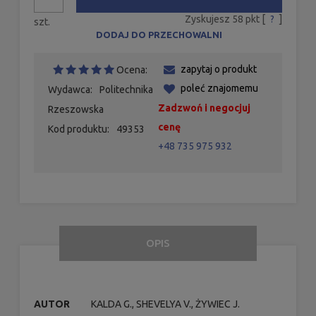
Zyskujesz
58
pkt [
?
]
szt.
DODAJ DO PRZECHOWALNI
zapytaj o produkt
Ocena:
poleć znajomemu
Wydawca:
Politechnika
Zadzwoń i negocjuj
Rzeszowska
cenę
Kod produktu:
49353
+48 735 975 932
OPIS
AUTOR
KALDA G., SHEVELYA V., ŻYWIEC J.