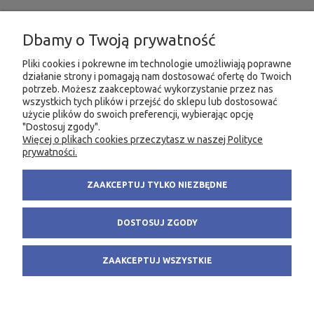
INFORMACJE
Dbamy o Twoją prywatność
MOJE KONTO
Pliki cookies i pokrewne im technologie umożliwiają poprawne
działanie strony i pomagają nam dostosować ofertę do Twoich
PRODUKTY
potrzeb. Możesz zaakceptować wykorzystanie przez nas
wszystkich tych plików i przejść do sklepu lub dostosować
użycie plików do swoich preferencji, wybierając opcję
"Dostosuj zgody".
Więcej o plikach cookies przeczytasz w naszej Polityce
KONTAKT
KSIĘGARNIA FACHOWA.PL
prywatności.
58 305 28 53
ul. Wodnika 44/3
ZAAKCEPTUJ TYLKO NIEZBĘDNE
+48 735 975 932
80-299 Gdańsk
info@fachowa.pl
NIP: 584-182-39-49
DOSTOSUJ ZGODY
sklep@fachowa.pl
ZAAKCEPTUJ WSZYSTKIE
POKAŻ PEŁNĄ WERSJĘ STRONY