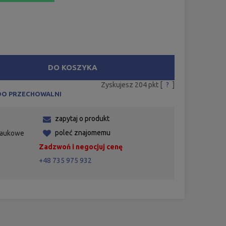
DO KOSZYKA
Zyskujesz
204
pkt [
?
]
DO PRZECHOWALNI
zapytaj o produkt
poleć znajomemu
Naukowe
Zadzwoń i negocjuj cenę
+48 735 975 932