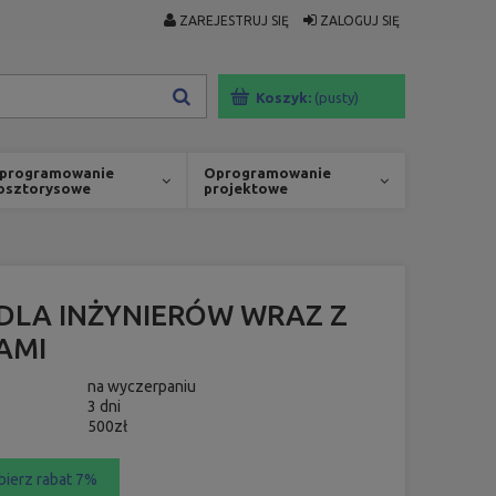
ZAREJESTRUJ SIĘ
ZALOGUJ SIĘ
Koszyk:
(pusty)
programowanie
Oprogramowanie
osztorysowe
projektowe
LA INŻYNIERÓW WRAZ Z
AMI
na wyczerpaniu
3 dni
500zł
bierz rabat 7%