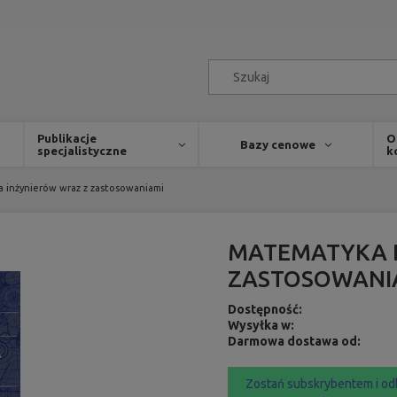
Publikacje
O
Bazy cenowe
specjalistyczne
k
 inżynierów wraz z zastosowaniami
MATEMATYKA D
ZASTOSOWANI
Dostępność:
Wysyłka w:
Darmowa dostawa od:
Zostań subskrybentem i od