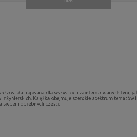
OPIS
ami
została napisana dla wszystkich zainteresowanych tym, 
ynierskich. Książka obejmuje szerokie spektrum tematów i a
a siedem odrębnych części: