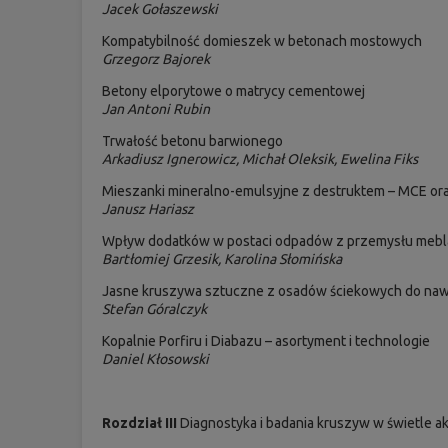
Jacek Gołaszewski
Kompatybilność domieszek w betonach mostowych
Grzegorz Bajorek
Betony elporytowe o matrycy cementowej
Jan Antoni Rubin
Trwałość betonu barwionego
Arkadiusz Ignerowicz, Michał Oleksik, Ewelina Fiks
Mieszanki mineralno-emulsyjne z destruktem – MCE or
Janusz Hariasz
Wpływ dodatków w postaci odpadów z przemysłu mebla
Bartłomiej Grzesik, Karolina Słomińska
Jasne kruszywa sztuczne z osadów ściekowych do na
Stefan Góralczyk
Kopalnie Porfiru i Diabazu – asortyment i technologie
Daniel Kłosowski
Rozdział III
Diagnostyka i badania kruszyw w świetle 