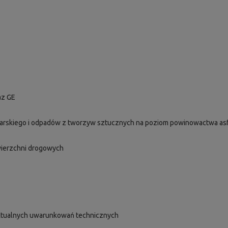
az GE
rskiego i odpadów z tworzyw sztucznych na poziom powinowactwa asf
wierzchni drogowych
aktualnych uwarunkowań technicznych