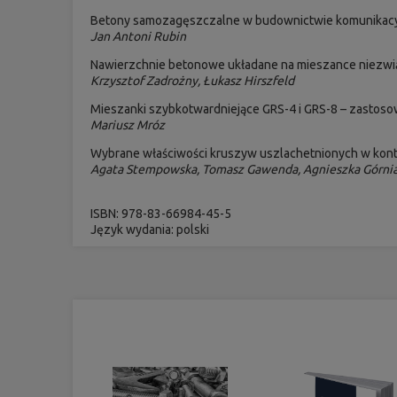
Betony samozagęszczalne w budownictwie komunikac
Jan Antoni Rubin
Nawierzchnie betonowe układane na mieszance niezwi
Krzysztof Zadrożny, Łukasz Hirszfeld
Mieszanki szybkotwardniejące GRS-4 i GRS-8 – zasto
Mariusz Mróz
Wybrane właściwości kruszyw uszlachetnionych w kon
Agata Stempowska, Tomasz Gawenda, Agnieszka Górni
ISBN:
978-83-66984-
45
-5
Język wydania: polski