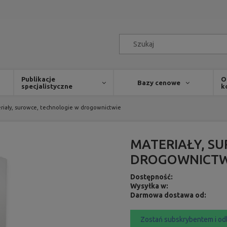
Publikacje
O
Bazy cenowe
specjalistyczne
k
riały, surowce, technologie w drogownictwie
MATERIAŁY, S
DROGOWNICTW
Dostępność:
Wysyłka w:
Darmowa dostawa od:
Zostań subskrybentem i od