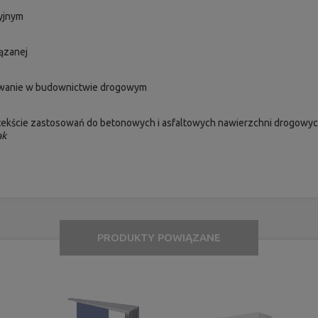
yjnym
ązanej
sowanie w budownictwie drogowym
tekście zastosowań do betonowych i asfaltowych nawierzchni drogowy
ak
PRODUKTY POWIĄZANE