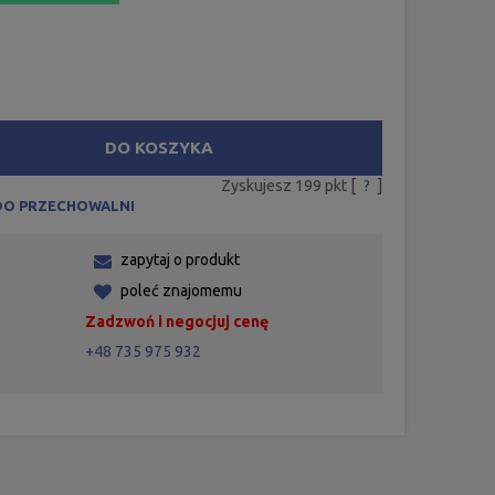
DO KOSZYKA
Zyskujesz
199
pkt [
?
]
DO PRZECHOWALNI
zapytaj o produkt
poleć znajomemu
Zadzwoń i negocjuj cenę
+48 735 975 932