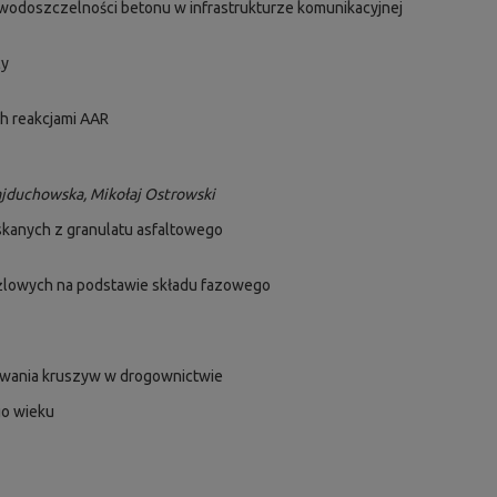
odoszczelności betonu w infrastrukturze komunikacyjnej
cy
h reakcjami AAR
ajduchowska, Mikołaj Ostrowski
skanych z granulatu asfaltowego
użlowych na podstawie składu fazowego
wania kruszyw w drogownictwie
go wieku