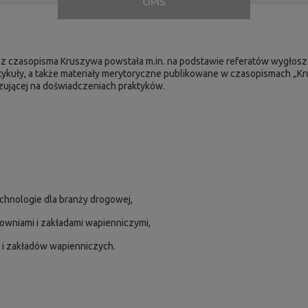
OPIS
raz czasopisma Kruszywa powstała m.in. na podstawie referatów wygł
rtykuły, a także materiały merytoryczne publikowane w czasopismach „K
zującej na doświadczeniach praktyków.
echnologie dla branży drogowej,
owniami i zakładami wapienniczymi,
 i zakładów wapienniczych.