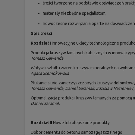
treści tworzone na podstawie doświadczeń prak
materiały niezbędne specjalistom,
nowoczesne rozwiązania oparte na doświadczenia
Spis treści
Rozdział I
Innowacyjne układy technologiczne produkcj
Produkcja kruszyw łamanych kubicznych w innowacyjn
Tomasz Gawenda
Wpływ kształtu ziaren kruszyw mineralnych na wybran
Agata Stempkowska
Płukanie silnie zanieczyszczonych kruszyw dolomitow
Tomasz Gawenda, Daniel Saramak, Zdzisław Naziemiec,
Optymalizacja produkcji kruszyw łamanych za pomocą m
Daniel Saramak
Rozdział II
Nowe lub ulepszone produkty
Dobór cementu do betonu samozagęszczalnego