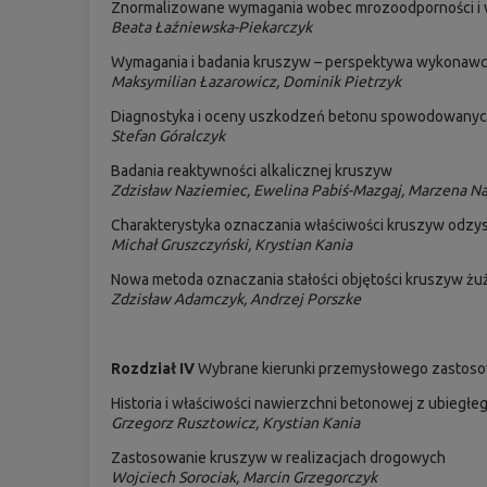
Znormalizowane wymagania wobec mrozoodporności i w
Beata Łaźniewska-Piekarczyk
Wymagania i badania kruszyw – perspektywa wykonaw
Maksymilian Łazarowicz, Dominik Pietrzyk
Diagnostyka i oceny uszkodzeń betonu spowodowanyc
Stefan Góralczyk
Badania reaktywności alkalicznej kruszyw
Zdzisław Naziemiec, Ewelina Pabiś-Mazgaj, Marzena N
Charakterystyka oznaczania właściwości kruszyw odzy
Michał Gruszczyński, Krystian Kania
Nowa metoda oznaczania stałości objętości kruszyw ż
Zdzisław Adamczyk, Andrzej Porszke
Rozdział IV
Wybrane kierunki przemysłowego zastoso
Historia i właściwości nawierzchni betonowej z ubiegłe
Grzegorz Rusztowicz, Krystian Kania
Zastosowanie kruszyw w realizacjach drogowych
Wojciech Sorociak, Marcin Grzegorczyk