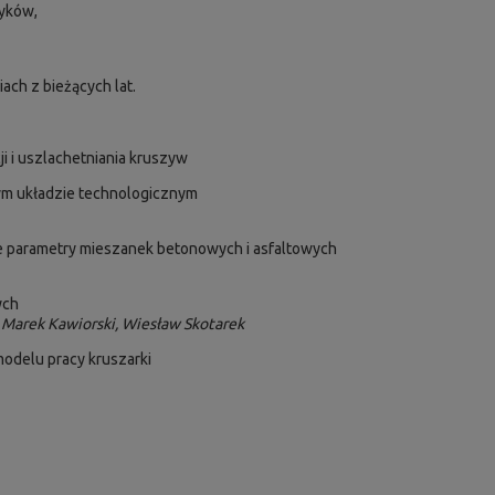
tyków,
ch z bieżących lat.
i i uszlachetniania kruszyw
ym układzie technologicznym
e parametry mieszanek betonowych i asfaltowych
ych
 Marek Kawiorski, Wiesław Skotarek
odelu pracy kruszarki