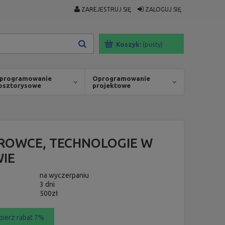
ZAREJESTRUJ SIĘ
ZALOGUJ SIĘ
Koszyk:
(pusty)
programowanie
Oprogramowanie
osztorysowe
projektowe
UROWCE, TECHNOLOGIE W
IE
na wyczerpaniu
3 dni
500zł
bierz rabat 7%