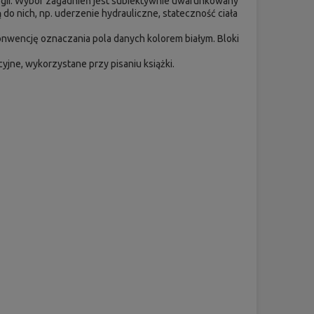
ogii. Wybór zagadnień jest subiektywnie uwarunkowany
 do nich, np. uderzenie hydrauliczne, stateczność ciała
nwencję oznaczania pola danych kolorem białym. Bloki
jne, wykorzystane przy pisaniu książki.