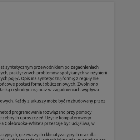
” jest syntetycznym przewodnikiem po zagadnieniach
wych, praktycznych problemów spotykanych w inżynierii
ych pojęć. Opis ma syntetyczną formę; z reguły nie
końcowe postaci formuł obliczeniowych. Zwolniono
płaską i cylindryczną oraz w zagadnieniach wypływu
zbowych. Każdy z arkuszy może być rozbudowany przez
h metod programowania rozwiązano przy pomocy
otrzebnych uproszczeń. Użycie komputerowego
 Colebrooka-White’a przestaje być uciążliwa, w
cyjnych, grzewczych i klimatyzacyjnych oraz dla