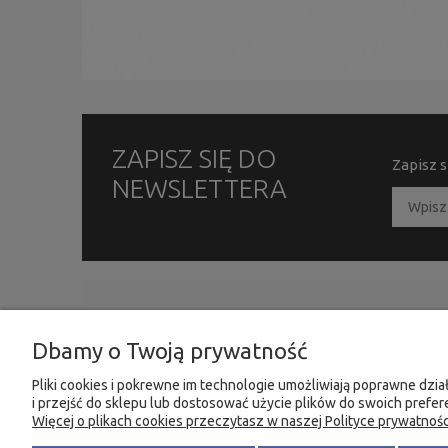
ZAPISZ SIĘ DO
Zapisz s
NEWSLETTERA
INFORMACJE
MOJE KONTO
Dbamy o Twoją prywatność
O firmie
Twoje zamówienia
Ustawienia plików cookies
Ustawienia konta
Pliki cookies i pokrewne im technologie umożliwiają poprawne dz
i przejść do sklepu lub dostosować użycie plików do swoich prefere
Kontakt i dane firmy
Przechowalnia
Więcej o plikach cookies przeczytasz w naszej Polityce prywatnośc
Dostawy i płatności