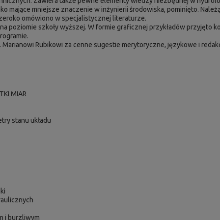
chnicznych. Zawiera także pewne elementy wiedzy niezbędnej w hydrol
ko mające mniejsze znaczenie w inżynierii środowiska, pominięto. Należą
szeroko omówiono w specjalistycznej literaturze.
a poziomie szkoły wyższej. W formie graficznej przykładów przyjęto ko
rogramie.
 Marianowi Rubikowi za cenne sugestie merytoryczne, językowe i redakcy
TKI MIAR
etry stanu układu
ki
raulicznych
m i burzliwym