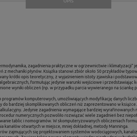
OPIS
” Termodynamika, zagadnienia praktyczne w ogrzewnictwie i klimatyzacji
eń z mechaniki płynów. Książka stanowi zbiór około 50 przykładów typo
ny krótki opis teoretyczny, z wyjaśnieniem istoty zjawiska i podstawow
gebraicznych, formułując jedynie warunki wejściowe i przedstawiając 
ólnione wyniki obliczeń (np. w przypadku parcia wywieranego na ściankę 
ub programów komputerowych, umożliwiających modyfikację danych lic
 do bardziej skomplikowanych obliczeń niż zaprezentowano w książce.
alkulacyjny. Jedynie zagadnienia wymagające bardziej wyrafinowanyc
ocedur numerycznych pozwoliło rozwiązać wiele zagadnień bez niep
anie tablic i nomogramów. W skomputeryzowanych obliczeniach formuła
ia kanałów otwartych w miejsce, mniej dokładnej, metody Manninga.
ierów zajmujących się projektowaniem systemów wodociągowych, kanaliza