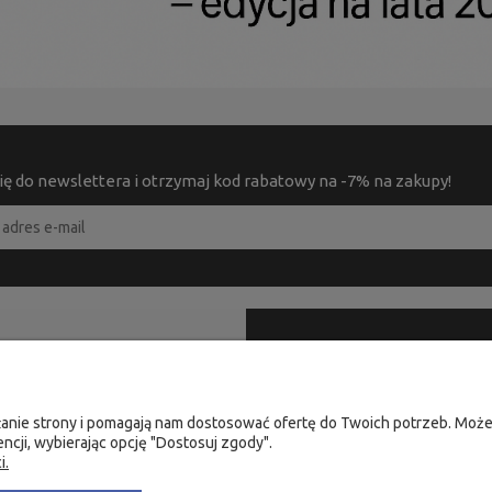
ię do newslettera i otrzymaj kod rabatowy na -7% na zakupy!
PRODUKTY
KONTAKT
Strona główna
58 305 28 53
Nowości
iałanie strony i pomagają nam dostosować ofertę do Twoich potrzeb. Mo
+48 735 975 932
ncji, wybierając opcję "Dostosuj zgody".
Promocje
info@fachowa.pl
i.
Szkolenia
sklep@fachowa.pl