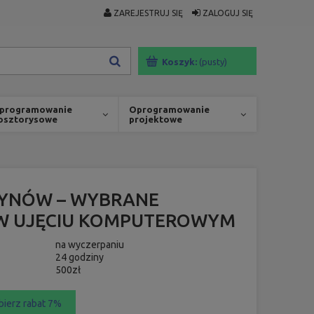
ZAREJESTRUJ SIĘ
ZALOGUJ SIĘ
Koszyk:
(pusty)
programowanie
Oprogramowanie
osztorysowe
projektowe
ŁYNÓW – WYBRANE
 W UJĘCIU KOMPUTEROWYM
na wyczerpaniu
24 godziny
500zł
bierz rabat 7%