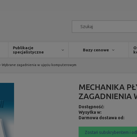
Publikacje
O
Bazy cenowe
specjalistyczne
k
– Wybrane zagadnienia w ujęciu komputerowym
MECHANIKA P
ZAGADNIENIA
Dostępność:
Wysyłka w:
Darmowa dostawa od:
Zostań subskrybentem i od