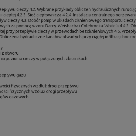
epływu cieczy 4.2. Wybrane przykłady obliczeń hydraulicznych rurociągó
 ciepłej 4.2.3. Sieć ciepłownicza 4.2.4. Instalacja centralnego ogrzewan
zepływ cieczy 4.3. Dobór pomp w układach ciśnieniowego transportu ciec
owych za pomocą wzoru Darcy-Weisbacha i Colebrooka-White’a 4.4.2. O
ej przy przepływie cieczy w przewodach bezciśnieniowych 4.5. Przepływ
bliczenia hydrauliczne kanałów otwartych przy ciągłej infiltracji boczne
zy
j z otworu
ania poziomu cieczy w połączonych zbiornikach
rzepływu gazu
wości fizycznych wzdłuż drogi przepływu
wości fizycznych wzdłuż drogi przepływu
ciągów gazowych