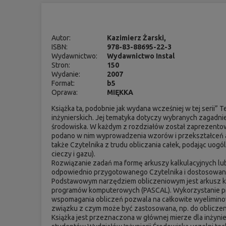
Autor:
Kazimierz Żarski,
ISBN:
978-83-88695-22-3
Wydawnictwo:
Wydawnictwo Instal
Stron:
150
Wydanie:
2007
Format:
b5
Oprawa:
MIĘKKA
Książka ta, podobnie jak wydana wcześniej w tej serii
inżynierskich. Jej tematyka dotyczy wybranych zagadni
środowiska. W każdym z rozdziałów został zaprezentowa
podano w nim wyprowadzenia wzorów i przekształceń al
także Czytelnika z trudu obliczania całek, podając uog
cieczy i gazu).
Rozwiązanie zadań ma formę arkuszy kalkulacyjnych l
odpowiednio przygotowanego Czytelnika i dostosowany
Podstawowym narzędziem obliczeniowym jest arkusz k
programów komputerowych (PASCAL). Wykorzystanie pr
wspomagania obliczeń pozwala na całkowite wyeliminow
związku z czym może być zastosowana, np. do obliczen
Książka jest przeznaczona w głównej mierze dla inżyn