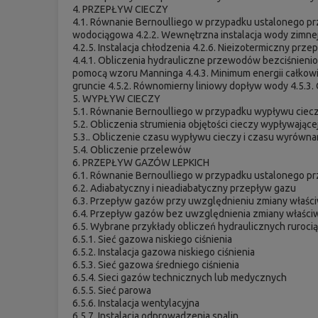
4. PRZEPŁYW CIECZY
4.1. Równanie Bernoulliego w przypadku ustalonego prz
wodociągowa 4.2.2. Wewnętrzna instalacja wody zimnej i
4.2.5. Instalacja chłodzenia 4.2.6. Nieizotermiczny pr
4.4.1. Obliczenia hydrauliczne przewodów bezciśnieni
pomocą wzoru Manninga 4.4.3. Minimum energii całkowit
gruncie 4.5.2. Równomierny liniowy dopływ wody 4.5.3. O
5. WYPŁYW CIECZY
5.1. Równanie Bernoulliego w przypadku wypływu ciec
5.2. Obliczenia strumienia objętości cieczy wypływające
5.3.. Obliczenie czasu wypływu cieczy i czasu wyrówn
5.4. Obliczenie przelewów
6. PRZEPŁYW GAZÓW LEPKICH
6.1. Równanie Bernoulliego w przypadku ustalonego p
6.2. Adiabatyczny i nieadiabatyczny przepływ gazu
6.3. Przepływ gazów przy uwzględnieniu zmiany właści
6.4. Przepływ gazów bez uwzględnienia zmiany właści
6.5. Wybrane przykłady obliczeń hydraulicznych ruro
6.5.1. Sieć gazowa niskiego ciśnienia
6.5.2. Instalacja gazowa niskiego ciśnienia
6.5.3. Sieć gazowa średniego ciśnienia
6.5.4. Sieci gazów technicznych lub medycznych
6.5.5. Sieć parowa
6.5.6. Instalacja wentylacyjna
6.5.7. Instalacja odprowadzenia spalin