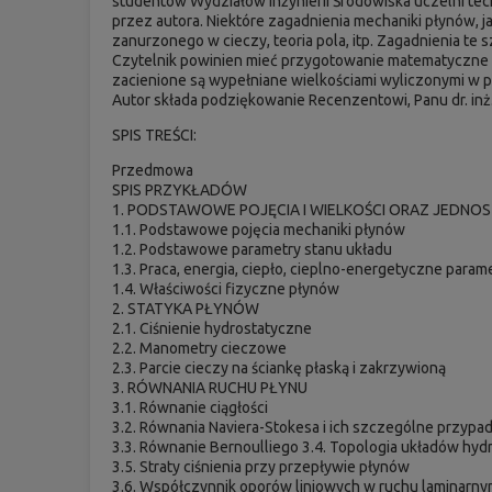
studentów Wydziałów Inżynierii Środowiska uczelni te
przez autora. Niektóre zagadnienia mechaniki płynów, ja
zanurzonego w cieczy, teoria pola, itp. Zagadnienia te 
Czytelnik powinien mieć przygotowanie matematyczne n
zacienione są wypełniane wielkościami wyliczonymi w p
Autor składa podziękowanie Recenzentowi, Panu dr. inż.
SPIS TREŚCI:
Przedmowa
SPIS PRZYKŁADÓW
1. PODSTAWOWE POJĘCIA I WIELKOŚCI ORAZ JEDNOS
1.1. Podstawowe pojęcia mechaniki płynów
1.2. Podstawowe parametry stanu układu
1.3. Praca, energia, ciepło, cieplno-energetyczne param
1.4. Właściwości fizyczne płynów
2. STATYKA PŁYNÓW
2.1. Ciśnienie hydrostatyczne
2.2. Manometry cieczowe
2.3. Parcie cieczy na ściankę płaską i zakrzywioną
3. RÓWNANIA RUCHU PŁYNU
3.1. Równanie ciągłości
3.2. Równania Naviera-Stokesa i ich szczególne przypad
3.3. Równanie Bernoulliego 3.4. Topologia układów hyd
3.5. Straty ciśnienia przy przepływie płynów
3.6. Współczynnik oporów liniowych w ruchu laminarny