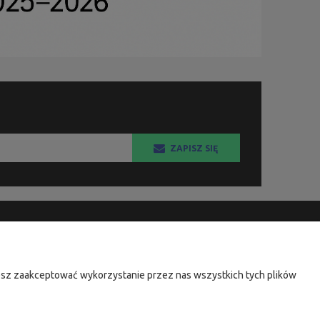
ZAPISZ SIĘ
KSIĘGARNIA FACHOWA.PL
ul. Wodnika 44/3
żesz zaakceptować wykorzystanie przez nas wszystkich tych plików
80-299 Gdańsk
NIP: 584-182-39-49