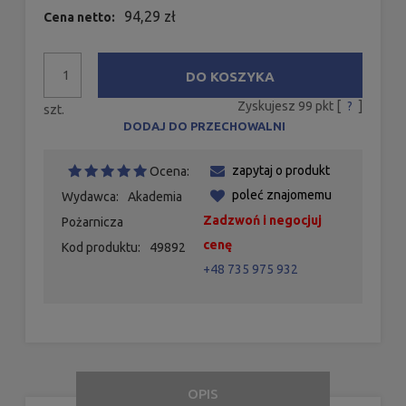
94,29 zł
Cena netto:
DO KOSZYKA
Zyskujesz
99
pkt [
?
]
szt.
DODAJ DO PRZECHOWALNI
zapytaj o produkt
Ocena:
poleć znajomemu
Wydawca:
Akademia
Zadzwoń i negocjuj
Pożarnicza
cenę
Kod produktu:
49892
+48 735 975 932
OPIS