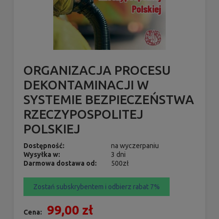
ORGANIZACJA PROCESU
DEKONTAMINACJI W
SYSTEMIE BEZPIECZEŃSTWA
RZECZYPOSPOLITEJ
POLSKIEJ
Dostępność:
na wyczerpaniu
Wysyłka w:
3 dni
Darmowa dostawa od:
500zł
Zostań subskrybentem i odbierz rabat 7%
99,00 zł
Cena: