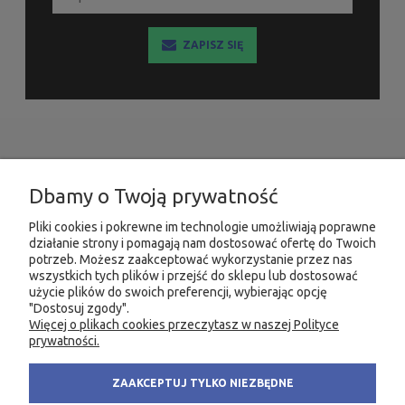
ZAPISZ SIĘ
INFORMACJE
Dbamy o Twoją prywatność
MOJE KONTO
Pliki cookies i pokrewne im technologie umożliwiają poprawne
działanie strony i pomagają nam dostosować ofertę do Twoich
PRODUKTY
potrzeb. Możesz zaakceptować wykorzystanie przez nas
wszystkich tych plików i przejść do sklepu lub dostosować
użycie plików do swoich preferencji, wybierając opcję
"Dostosuj zgody".
Więcej o plikach cookies przeczytasz w naszej Polityce
KONTAKT
KSIĘGARNIA FACHOWA.PL
prywatności.
58 305 28 53
ul. Wodnika 44/3
ZAAKCEPTUJ TYLKO NIEZBĘDNE
+48 735 975 932
80-299 Gdańsk