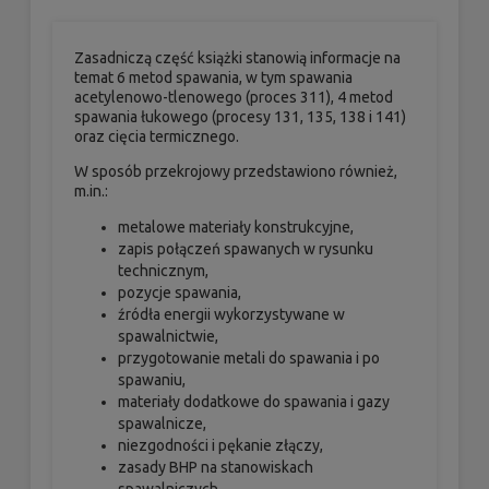
Zasadniczą część książki stanowią informacje na
temat 6 metod spawania, w tym spawania
acetylenowo-tlenowego (proces 311), 4 metod
spawania łukowego (procesy 131, 135, 138 i 141)
oraz cięcia termicznego.
W sposób przekrojowy przedstawiono również,
m.in.:
metalowe materiały konstrukcyjne,
zapis połączeń spawanych w rysunku
technicznym,
pozycje spawania,
źródła energii wykorzystywane w
spawalnictwie,
przygotowanie metali do spawania i po
spawaniu,
materiały dodatkowe do spawania i gazy
spawalnicze,
niezgodności i pękanie złączy,
zasady BHP na stanowiskach