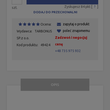
Zyskujesz
84
pkt [
?
]
szt.
DODAJ DO PRZECHOWALNI
zapytaj o produkt
Ocena:
poleć znajomemu
Wydawca:
TARBONUS
Zadzwoń i negocjuj
SP.z o.o.
cenę
Kod produktu:
49424
+48 735 975 932
OPIS