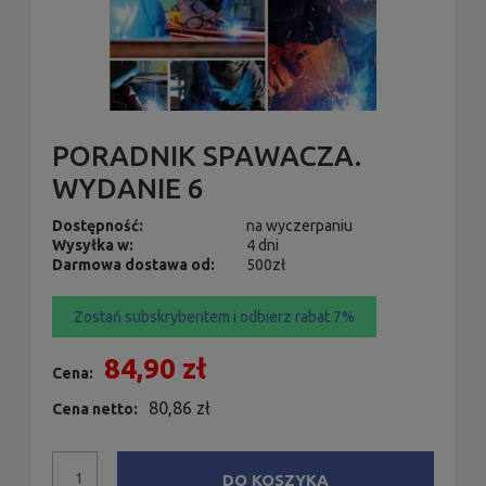
PORADNIK SPAWACZA.
WYDANIE 6
Dostępność:
na wyczerpaniu
Wysyłka w:
4 dni
Darmowa dostawa od:
500zł
Zostań subskrybentem i odbierz rabat 7%
84,90 zł
Cena:
80,86 zł
Cena netto:
DO KOSZYKA