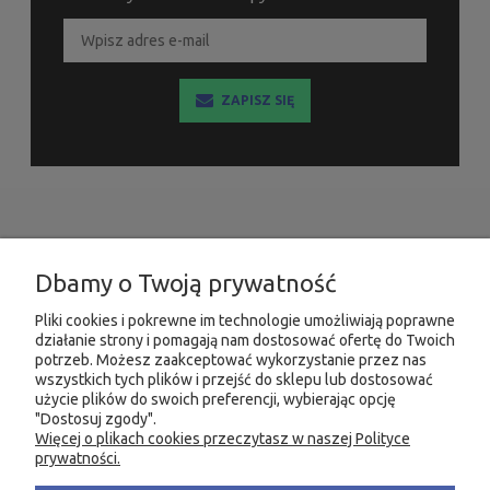
ZAPISZ SIĘ
INFORMACJE
Dbamy o Twoją prywatność
MOJE KONTO
Pliki cookies i pokrewne im technologie umożliwiają poprawne
działanie strony i pomagają nam dostosować ofertę do Twoich
PRODUKTY
potrzeb. Możesz zaakceptować wykorzystanie przez nas
wszystkich tych plików i przejść do sklepu lub dostosować
użycie plików do swoich preferencji, wybierając opcję
"Dostosuj zgody".
Więcej o plikach cookies przeczytasz w naszej Polityce
KONTAKT
KSIĘGARNIA FACHOWA.PL
prywatności.