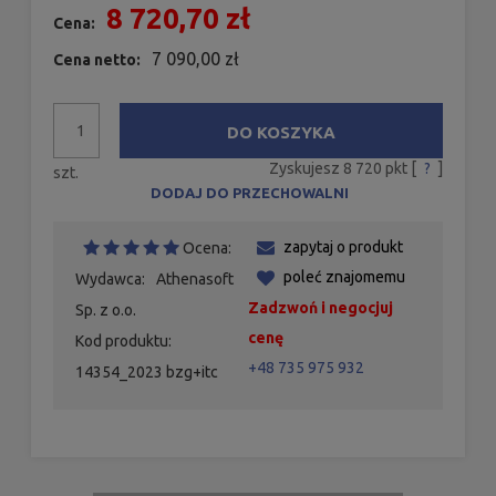
8 720,70 zł
Cena:
7 090,00 zł
Cena netto:
DO KOSZYKA
Zyskujesz
8 720
pkt [
?
]
szt.
DODAJ DO PRZECHOWALNI
zapytaj o produkt
Ocena:
poleć znajomemu
Wydawca:
Athenasoft
Zadzwoń i negocjuj
Sp. z o.o.
cenę
Kod produktu:
+48 735 975 932
14354_2023 bzg+itc