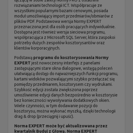
łączącą w sobie zalety Normy PRO z ostatnimi
rozwiązaniami technologii ICT. Współpracuje ze
wszystkimi popularnymi bazami cenowymi, posiada
moduł umożliwiający import przedmiarów/obmiarów z
plików PDF. Podstawowa wersja Normy EXPERT
przeznaczona jest dla osób pracujących indywidualnie.
Dostępna jest również wersja sieciowa programu,
współpracująca z Microsoft SQL Server, która zaspokoi
potrzeby dużych zespołów kosztorysantów oraz
klientów korporacyjnych.
Podstawą
programu do kosztorysowania Normy
EXPERT
jest nowoczesny interfejs z panelami
zastępującymi stare okna dialogowe, wstęgą poleceń
ułatwiającą dostęp do najważniejszych funkcji programu,
kartami widoków pozwalającymi szybko przełączać się
pomiędzy przedmiarem, kosztorysem czy wydrukami.
Szybkość edycji została zwiększona poprzez
umożliwienie edycji danych bezpośrednio w kosztorysie
bez konieczności wywoływania dodatkowych okien.
Wiele czynności, w tym dodawanie pozycji do
kosztorysu, można wykonać myszką, dzięki technologii
drag & drop (przeciągnij i upuść).
Norma EXPERT może być aktualizowana przez
kwartalnik
Buduj z Głową
.
Norma EXPERT