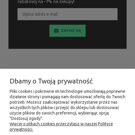
rabatowy na -7% na zakupy!
ZAPISZ SIĘ
INFORMACJE
Dbamy o Twoją prywatność
MOJE KONTO
Pliki cookies i pokrewne im technologie umożliwiają poprawne
działanie strony i pomagają nam dostosować ofertę do Twoich
PRODUKTY
potrzeb. Możesz zaakceptować wykorzystanie przez nas
wszystkich tych plików i przejść do sklepu lub dostosować
użycie plików do swoich preferencji, wybierając opcję
"Dostosuj zgody".
Więcej o plikach cookies przeczytasz w naszej Polityce
KONTAKT
KSIĘGARNIA FACHOWA.PL
prywatności.