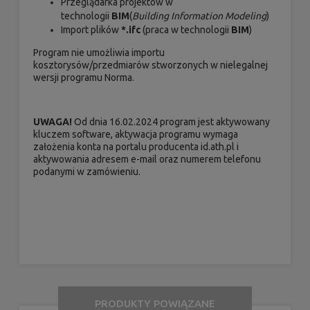
Przeglądarka projektów w
technologii
BIM
(
Building Information Modeling
)
Import plików
*.ifc
(praca w technologii
BIM
)
Program nie umożliwia importu
kosztorysów/przedmiarów stworzonych w nielegalnej
wersji programu Norma.
UWAGA!
Od dnia 16.02.2024 program jest aktywowany
kluczem software, aktywacja programu wymaga
założenia konta na portalu producenta id.ath.pl i
aktywowania adresem e-mail oraz numerem telefonu
podanymi w zamówieniu.
PRODUKTY POWIĄZANE