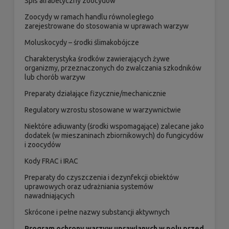
Spis alfabetyczny zoocydów
Zoocydy w ramach handlu równoległego
zarejestrowane do stosowania w uprawach warzyw
Moluskocydy – środki ślimakobójcze
Charakterystyka środków zawierających żywe
organizmy, przeznaczonych do zwalczania szkodników
lub chorób warzyw
Preparaty działające fizycznie/mechanicznie
Regulatory wzrostu stosowane w warzywnictwie
Niektóre adiuwanty (środki wspomagające) zalecane jako
dodatek (w mieszaninach zbiornikowych) do fungicydów
i zoocydów
Kody FRAC i IRAC
Preparaty do czyszczenia i dezynfekcji obiektów
uprawowych oraz udrażniania systemów
nawadniających
Skrócone i pełne nazwy substancji aktywnych
Program ochrony warzyw uprawianych w polu przed