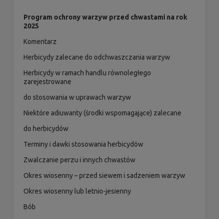
Program ochrony warzyw przed chwastami na rok
2025
Komentarz
Herbicydy zalecane do odchwaszczania warzyw
Herbicydy w ramach handlu równoległego
zarejestrowane
do stosowania w uprawach warzyw
Niektóre adiuwanty (środki wspomagające) zalecane
do herbicydów
Terminy i dawki stosowania herbicydów
Zwalczanie perzu i innych chwastów
Okres wiosenny – przed siewem i sadzeniem warzyw
Okres wiosenny lub letnio-jesienny
Bób