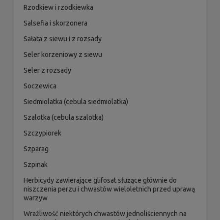
Rzodkiew i rzodkiewka
Salsefia i skorzonera
Sałata z siewu i z rozsady
Seler korzeniowy z siewu
Seler z rozsady
Soczewica
Siedmiolatka (cebula siedmiolatka)
Szalotka (cebula szalotka)
Szczypiorek
Szparag
Szpinak
Herbicydy zawierające glifosat służące głównie do
niszczenia perzu i chwastów wieloletnich przed uprawą
warzyw
Wrażliwość niektórych chwastów jednoliściennych na