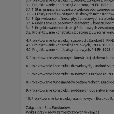
3. Projektowanie konstrukcji z betonu, Eurokod 2: PN-E
3.1. Projektowanie konstrukcji z betonu, PN-EN 1992-1-
3.1.1. Stan graniczny nośności przekroju obciążonego 
3.1.2. Efekty II rzędu w słupach ściskanych mimośrodow
3.1.3. Sprawdzanie nośności płyt żelbetowych na prze
3.1.4. Obliczanie żelbetowych elementów konstrukcyj
3.1.5. Projektowanie konstrukcji żelbetowych zespolon
3.2. Projektowanie konstrukcji z betonu z uwagi na wa
4. Projektowanie konstrukcji stalowych, Eurokod 3: PN-
4.1. Projektowanie konstrukcji stalowych, PN-EN 1993-1
4.2. Projektowanie konstrukcji stalowych, PN-EN 1993-
5. Projektowanie zespolonych konstrukcji stalowo-bet
6. Projektowanie konstrukcji drewnianych, Eurokod 5: 
7. Projektowanie konstrukcji murowych, Eurokod 6: PN
8. Projektowanie fundamentów bezpośrednich, Eurokod
9. Projektowanie konstrukcji poddanych oddziaływanio
10. Projektowanie konstrukcji aluminiowych, Eurokod 9
Załącznik – Spis Eurokodów
Wykaz przykładów zamieszczonych w książce