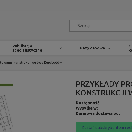
Publikacje
O
Bazy cenowe
specjalistyczne
k
ektowania konstrukcji według Eurokodów
PRZYKŁADY P
KONSTRUKCJI
Dostępność:
Wysyłka w:
Darmowa dostawa od:
Zostań subskrybentem i od