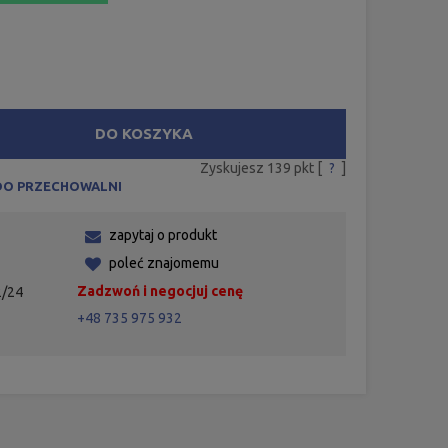
DO KOSZYKA
Zyskujesz
139
pkt [
?
]
DO PRZECHOWALNI
zapytaj o produkt
poleć znajomemu
Zadzwoń i negocjuj cenę
/24
+48 735 975 932