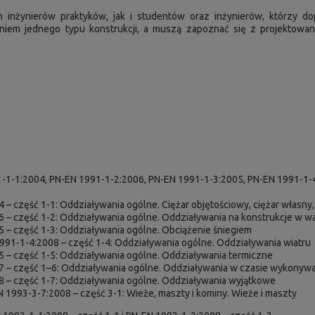
inżynierów praktyków, jak i studentów oraz inżynierów, którzy do
aniem jednego typu konstrukcji, a muszą zapoznać się z projektow
91-1-1:2004, PN-EN 1991-1-2:2006, PN-EN 1991-1-3:2005, PN-EN 1991-1-
4 – część 1-1: Oddziaływania ogólne. Ciężar objętościowy, ciężar włas
06 – część 1-2: Oddziaływania ogólne. Oddziaływania na konstrukcje w 
5 – część 1-3: Oddziaływania ogólne. Obciążenie śniegiem
1991-1-4:2008 – część 1-4: Oddziaływania ogólne. Oddziaływania wiatru
5 – część 1-5: Oddziaływania ogólne. Oddziaływania termiczne
7 – część 1–6: Oddziaływania ogólne. Oddziaływania w czasie wykonywa
08 – część 1-7: Oddziaływania ogólne. Oddziaływania wyjątkowe
 1993-3-7:2008 – część 3-1: Wieże, maszty i kominy. Wieże i maszty