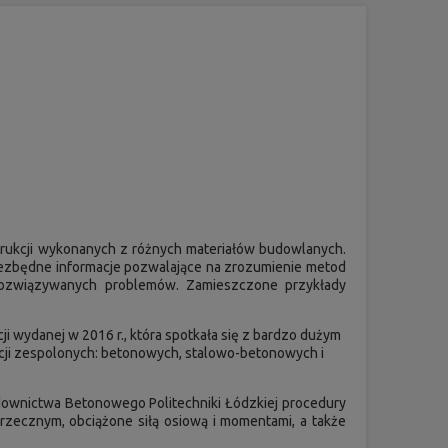
rukcji wykonanych z różnych materiałów budowlanych.
iezbędne informacje pozwalające na zrozumienie metod
 rozwiązywanych problemów. Zamieszczone przykłady
i wydanej w 2016 r., która spotkała się z bardzo dużym
kcji zespolonych: betonowych, stalowo-betonowych i
udownictwa Betonowego Politechniki Łódzkiej procedury
ecznym, obciążone siłą osiową i momentami, a także