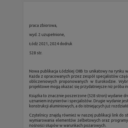
praca zbiorowa,
wyd. 2 uzupełnione,
Łódź 2021, 2024 dodruk
528 str.
Nowa publikacja Łódzkiej OIIB to unikatowy na rynk
Każda z opracowanych przez zespół specjalistów częś
obliczeniowych proponowanych w Eurokodzie. Wybra
projektowe mogą okazać się przydatniejsze niż próba i
Książka to znacznie poszerzone (528 stron) wydanie dr
uznaniem inżynierów i specjalistów. Drugie wydanie j
konstrukcji aluminiowych, a do istniejących już rozdzi
Czytelnicy znajdą również w naszej publikacji link d
wymiarowania elementów żelbetowych oraz programy 
nośności słupów w warunkach pożarowych.