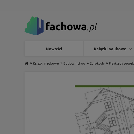
Nowości
Książki naukowe
»
»
»
»
Książki naukowe
Budownictwo
Eurokody
Przykłady proj