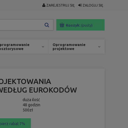
ZAREJESTRUJ SIĘ
ZALOGUJ SIĘ
Koszyk:
(pusty)
programowanie
Oprogramowanie
osztorysowe
projektowe
ROJEKTOWANIA
 WEDŁUG EUROKODÓW
duża ilość
48 godzin
500zł
bierz rabat 7%