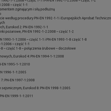
N 1992-1-1:2008 – część 1-1 i PN-EN 1992-1-2:2008 – część 1-2
1:2008 – część 1-1
momentem zginającym i siłą podłużną
o
bicie według procedury PN-EN 1992-1-1 i Europejskich Aprobat Technicz
nych
ych, Eurokod 2: PN-EN-1992-1-1
runki pożarowe, PN-EN 1992-1-2:2008 – część 1-2
EN 1993-1-1:2006 – część 1-1 i PN-EN 1993-1-8 część 1-8
-1:2006 – część 1-1
1-8 – część 1-8 – połączenia śrubowe – doczołowe
onowych, Eurokod 4: PN-EN 1994-1-1:2008
PN-EN 1995-1-1:2010
-EN 1996-1-1:2005
 7: PN-EN 1997-1:2008
m sejsmicznym, Eurokod 8: PN-EN 1998-1:2005
: PN-EN 1999-1-1:2011