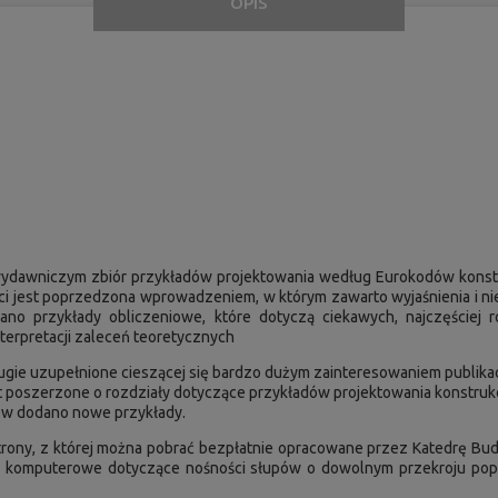
OPIS
u wydawniczym zbiór przykładów projektowania według Eurokodów konst
ci jest poprzedzona wprowadzeniem, w którym zawarto wyjaśnienia i n
no przykłady obliczeniowe, które dotyczą ciekawych, najczęściej
nterpretacji zaleceń teoretycznych
ugie uzupełnione cieszącej się bardzo dużym zainteresowaniem publikacj
est poszerzone o rozdziały dotyczące przykładów projektowania konstru
ałów dodano nowe przykłady.
o strony, z której można pobrać bezpłatnie opracowane przez Katedrę B
komputerowe dotyczące nośności słupów o dowolnym przekroju poprz