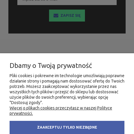
ZAPISZ SIĘ
INFORMACJE
Dbamy o Twoją prywatność
MOJE KONTO
Pliki cookies i pokrewne im technologie umożliwiają poprawne
działanie strony i pomagają nam dostosować ofertę do Twoich
PRODUKTY
potrzeb. Możesz zaakceptować wykorzystanie przez nas
wszystkich tych plików i przejść do sklepu lub dostosować
użycie plików do swoich preferencji, wybierając opcję
"Dostosuj zgody".
Więcej o plikach cookies przeczytasz w naszej Polityce
KONTAKT
KSIĘGARNIA FACHOWA.PL
prywatności.
58 305 28 53
ul. Wodnika 44/3
ZAAKCEPTUJ TYLKO NIEZBĘDNE
+48 735 975 932
80-299 Gdańsk