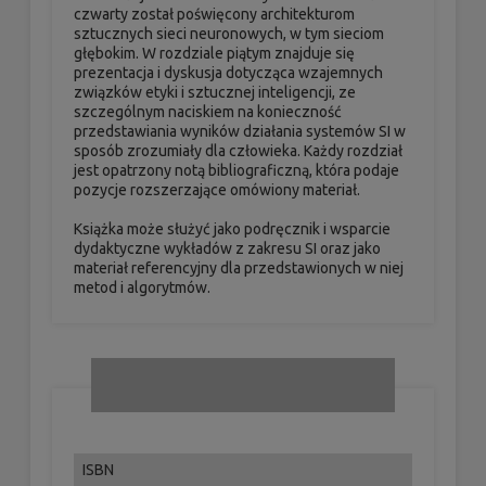
czwarty został poświęcony architekturom
sztucznych sieci neuronowych, w tym sieciom
głębokim. W rozdziale piątym znajduje się
prezentacja i dyskusja dotycząca wzajemnych
związków etyki i sztucznej inteligencji, ze
szczególnym naciskiem na konieczność
przedstawiania wyników działania systemów SI w
sposób zrozumiały dla człowieka. Każdy rozdział
jest opatrzony notą bibliograficzną, która podaje
pozycje rozszerzające omówiony materiał.
Książka może służyć jako podręcznik i wsparcie
dydaktyczne wykładów z zakresu SI oraz jako
materiał referencyjny dla przedstawionych w niej
metod i algorytmów.
ISBN