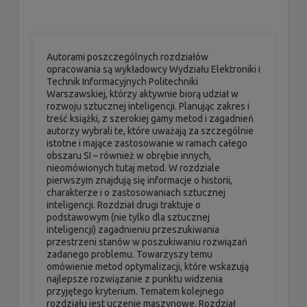
Autorami poszczególnych rozdziałów
opracowania są wykładowcy Wydziału Elektroniki i
Technik Informacyjnych Politechniki
Warszawskiej, którzy aktywnie biorą udział w
rozwoju sztucznej inteligencji. Planując zakres i
treść książki, z szerokiej gamy metod i zagadnień
autorzy wybrali te, które uważają za szczególnie
istotne i mające zastosowanie w ramach całego
obszaru SI – również w obrębie innych,
nieomówionych tutaj metod. W rozdziale
pierwszym znajdują się informacje o historii,
charakterze i o zastosowaniach sztucznej
inteligencji. Rozdział drugi traktuje o
podstawowym (nie tylko dla sztucznej
inteligencji) zagadnieniu przeszukiwania
przestrzeni stanów w poszukiwaniu rozwiązań
zadanego problemu. Towarzyszy temu
omówienie metod optymalizacji, które wskazują
najlepsze rozwiązanie z punktu widzenia
przyjętego kryterium. Tematem kolejnego
rozdziału jest uczenie maszynowe. Rozdział