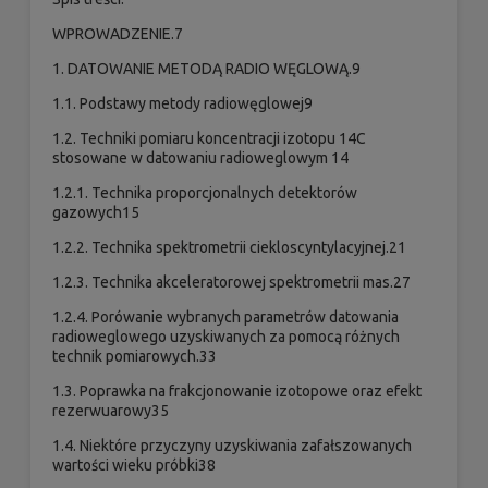
WPROWADZENIE.7
1. DATOWANIE METODĄ RADIO WĘGLOWĄ.9
1.1. Podstawy metody radiowęglowej9
1.2. Techniki pomiaru koncentracji izotopu 14C
stosowane w datowaniu radioweglowym 14
1.2.1. Technika proporcjonalnych detektorów
gazowych15
1.2.2. Technika spektrometrii ciekloscyntylacyjnej.21
1.2.3. Technika akceleratorowej spektrometrii mas.27
1.2.4. Porówanie wybranych parametrów datowania
radioweglowego uzyskiwanych za pomocą różnych
technik pomiarowych.33
1.3. Poprawka na frakcjonowanie izotopowe oraz efekt
rezerwuarowy35
1.4. Niektóre przyczyny uzyskiwania zafałszowanych
wartości wieku próbki38