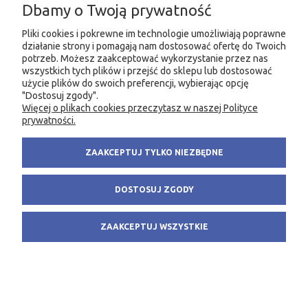
Dbamy o Twoją prywatność
Wprowadzenie do hydrometalurgii i
biometalurgii metali nieżelaznych
Pliki cookies i pokrewne im technologie umożliwiają poprawne
49,00 zł
działanie strony i pomagają nam dostosować ofertę do Twoich
potrzeb. Możesz zaakceptować wykorzystanie przez nas
DO KOSZYKA
wszystkich tych plików i przejść do sklepu lub dostosować
użycie plików do swoich preferencji, wybierając opcję
"Dostosuj zgody".
Więcej o plikach cookies przeczytasz w naszej Polityce
prywatności.
ZAAKCEPTUJ TYLKO NIEZBĘDNE
DOSTOSUJ ZGODY
ZAAKCEPTUJ WSZYSTKIE
Wspomaganie decyzji w procesie doboru typu
skrzyżowania drogowego w miastach