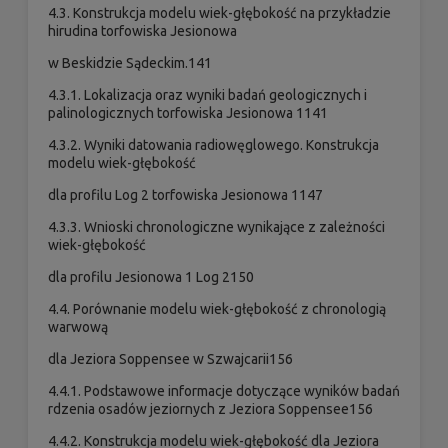
4.3. Konstrukcja modelu wiek-głębokość na przykładzie
hirudina torfowiska Jesionowa
w Beskidzie Sądeckim.141
4.3.1. Lokalizacja oraz wyniki badań geologicznych i
palinologicznych torfowiska Jesionowa 1141
4.3.2. Wyniki datowania radiowęglowego. Konstrukcja
modelu wiek-głębokość
dla profilu Log 2 torfowiska Jesionowa 1147
4.3.3. Wnioski chronologiczne wynikające z zależności
wiek-głębokość
dla profilu Jesionowa 1 Log 2150
4.4. Porównanie modelu wiek-głębokość z chronologią
warwową
dla Jeziora Soppensee w Szwajcarii156
4.4.1. Podstawowe informacje dotyczące wyników badań
rdzenia osadów jeziornych z Jeziora Soppensee156
4.4.2. Konstrukcja modelu wiek-głębokość dla Jeziora