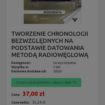
TWORZENIE CHRONOLOGII
BEZWZGLĘDNYCH NA
PODSTAWIE DATOWANIA
METODĄ RADIOWĘGLOWĄ
Dostępność:
na wyczerpaniu
Wysyłka w:
5 dni
Darmowa dostawa od:
500zł
Zostań subskrybentem i odbierz rabat 7%
37,00 zł
Cena:
35,24 zł
Cena netto: