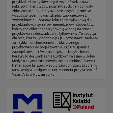
przykładami pomysłów, reguł, wskazówek, a nawet
nękających nas błędów poznawczych. Ten doniosły
zbiór został podzielony na sześć części – pamiętać,
wczuć się, zdefiniować, zbadać, zaprojektować,
zweryfikować – i stanowi lekturę obowiązkową dla
projektantów, inżynierów, menedżerów i studentów,
którzy chcieliby poszerzyć swoją wiedzę na temat
projektowania doświadczeń użytkownika. „To pozycja
dla tych, którzy – podobnie jak ja – przestawali nadążać
za szybkim odchodzeniem od klasycznego
projektowania do projektowania UX/UI. Wspaniale
zaprojektowana i świetnie napisana książka Ierene
Pereyry to doświadczenie użytkownika samo w sobie.
Kiedyś o czymś takim mówiło się: dar niebios”. Steven
Heller, autor książek i współprzewodniczący programu
MFA Design/ Designer as Entrepreneur przy School of
Visual Arts w Nowym Jorku