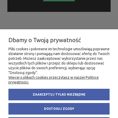
INFORMACJE
Dbamy o Twoją prywatność
MOJE KONTO
Pliki cookies i pokrewne im technologie umożliwiają poprawne
działanie strony i pomagają nam dostosować ofertę do Twoich
potrzeb. Możesz zaakceptować wykorzystanie przez nas
PRODUKTY
wszystkich tych plików i przejść do sklepu lub dostosować
użycie plików do swoich preferencji, wybierając opcję
"Dostosuj zgody".
Więcej o plikach cookies przeczytasz w naszej Polityce
KONTAKT
KSIĘGARNIA FACHOWA.PL
prywatności.
58 305 28 53
ul. Wodnika 44/3
ZAAKCEPTUJ TYLKO NIEZBĘDNE
+48 735 975 932
80-299 Gdańsk
info@fachowa.pl
NIP: 584-182-39-49
DOSTOSUJ ZGODY
sklep@fachowa.pl