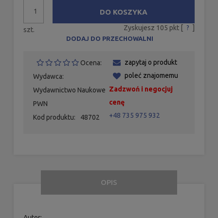
DO KOSZYKA
Zyskujesz
105
pkt [
?
]
szt.
DODAJ DO PRZECHOWALNI
zapytaj o produkt
Ocena:
poleć znajomemu
Wydawca:
Zadzwoń i negocjuj
Wydawnictwo Naukowe
cenę
PWN
+48 735 975 932
Kod produktu:
48702
OPIS
Autor: