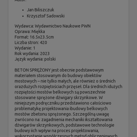
Jan Biliszczuk
Krzysztof Sadowski
Wydawca:
Wydawnictwo Naukowe PWN
Oprawa:
Miękka
Format:
16.5x23.5cm
Liczba stron:
420
Wydanie:
1
Rok wydania:
2023
Język wydania:
polski
BETON SPRĘŻONY jest obecnie podstawowym
materiałem stosowanym do budowy obiektów
mostowych – nie tylko małych, ale również o średnich
orazdużych rozpiętościach przęseł. Dla średnich idużych
rozpiętości mostów belkowych są powszechnie
stosowane sprężone dźwigary skrzynkowe. W
niniejszym podręczniku przedstawiono całościowo
problematykę projektowania ibudowy belkowych
mostów zbetonu sprężonego. Szczególną uwagę
zwrócono na: zagadnienia mechaniki ikształtowania
dźwigarów skrzynkowych, podstawowe technologie
budowy iich wpływ na proces projektowania,
wykorzystanie współczesnych metod obliczeniowych.