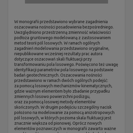
W monografii przedstawiono wybrane zagadnienia
oszacowania nośności posadowienia bezpośredniego.
Uwzględniono przestrzenną zmienność właściwości
podłoża gruntowego modelowaną z zastosowaniem
metod teorii pól losowych. W ramach ogólnych
zagadnień modelowania przedstawiono oryginalne,
niepublikowane wcześniej rezultaty prac autora
dotyczące oszacowań skali fluktuacji przy
transformowaniu pola losowego. Poświęcono też uwagę
identyfikacji parametrów pola losowego na podstawie
badań geotechnicznych. Oszacowania nośności
przedstawiono w ramach dwóch ogólnych podejść:
za pomocą losowych mechanizmów kinematycznych,
gdzie ważnym elementem było zbadanie przypadku
zmiennych losowo powierzchni poślizgu,
oraz za pomocą losowej metody elementów
skończonych. W drugim podejściu szczególny nacisk
położono na modelowanie za pomocą anizotropowych
pól losowych, w których pozioma skala fluktuacji jest
znacznie większa od pionowej. Oprócz nowych
elementów poznawczych w monografii zawarto ważne