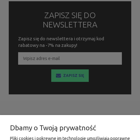
ZAPISZ SIĘ DO
NEWSLETTERA
Zapisz się do newslettera i otrzymaj kod
rabatowy na -7% na zakupy!
ZAPISZ SIĘ
INFORMACJE
Dbamy o Twoją prywatność
MOJE KONTO
Pliki cookies i pokrewne im technologie umożliwiają poprawne