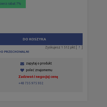
bierz rabat 7%
DO KOSZYKA
Zyskujesz
1 512
pkt [
?
]
DO PRZECHOWALNI
zapytaj o produkt
poleć znajomemu
Zadzwoń i negocjuj cenę
+48 735 975 932