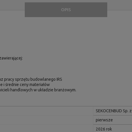
OPIS
awierającej:
raz pracy sprzętu budowlanego IRS
e i średnie ceny materiałów
icieli handlowych w układzie branżowym.
SEKOCENBUD Sp. z 
pierwsze
2026 rok