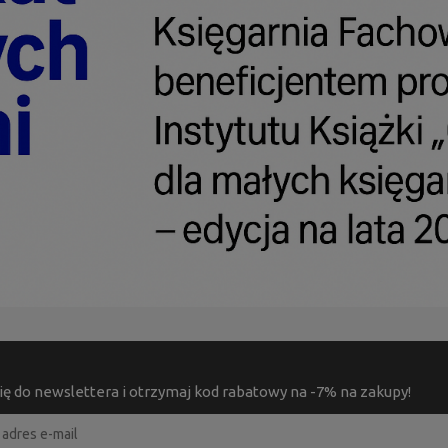
ię do newslettera i otrzymaj kod rabatowy na -7% na zakupy!